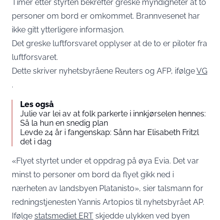
Timer etter styrten bekrefter greske myndigheter at to
personer om bord er omkommet. Brannvesenet har
ikke gitt ytterligere informasjon.
Det greske luftforsvaret opplyser at de to er piloter fra
luftforsvaret.
Dette skriver nyhetsbyråene Reuters og AFP, ifølge
VG
.
Les også
Julie var lei av at folk parkerte i innkjørselen hennes:
Så la hun en snedig plan
Levde 24 år i fangenskap: Sånn har Elisabeth Fritzl
det i dag
«Flyet styrtet under et oppdrag på øya Evia. Det var
minst to personer om bord da flyet gikk ned i
nærheten av landsbyen Platanisto», sier talsmann for
redningstjenesten Yannis Artopios til nyhetsbyrået AP.
Ifølge
statsmediet ERT
skjedde ulykken ved byen