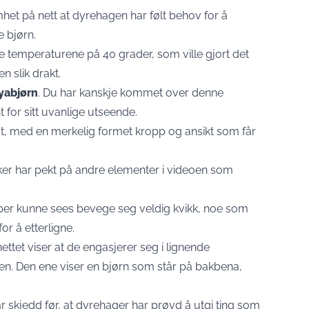
et på nett at dyrehagen har følt behov for å
e bjørn.
e temperaturene på 40 grader, som ville gjort det
n slik drakt.
yabjørn
. Du har kanskje kommet over denne
t for sitt uvanlige utseende.
ut, med en merkelig formet kropp og ansikt som får
er har pekt på andre elementer i videoen som
per kunne sees bevege seg veldig kvikk, noe som
or å etterligne.
ttet viser at de engasjerer seg i lignende
en. Den ene viser en bjørn som står på bakbena,
ar skjedd før, at dyrehager har prøvd å utgi ting som