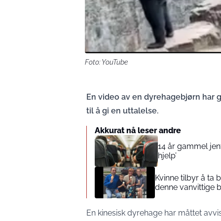
Foto: YouTube
En video av en dyrehagebjørn har gå
til å gi en uttalelse.
Akkurat nå leser andre
14 år gammel jente
hjelp’
Kvinne tilbyr å ta
denne vanvittige 
En kinesisk dyrehage har måttet avvi