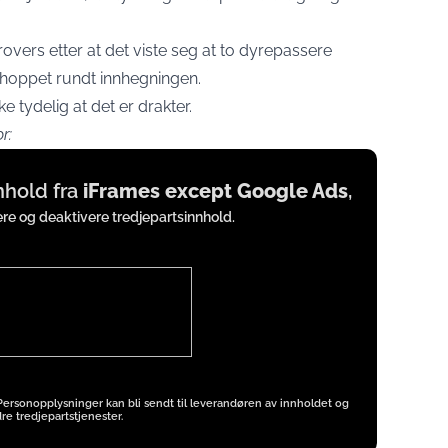
rovers etter at det viste seg at to dyrepassere
 hoppet rundt innhegningen.
 tydelig at det er drakter.
r:
nnhold fra
iFrames except Google Ads
,
vere og deaktivere tredjepartsinnhold.
 Personopplysninger kan bli sendt til leverandøren av innholdet og
re tredjepartstjenester.