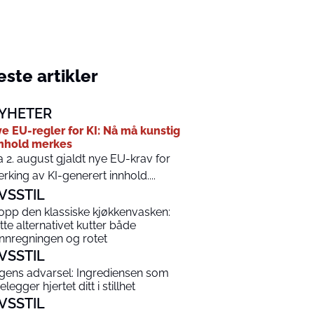
ste artikler
YHETER
e EU-regler for KI: Nå må kunstig
nhold merkes
a 2. august gjaldt nye EU-krav for
rking av KI-generert innhold....
IVSSTIL
opp den klassiske kjøkkenvasken:
tte alternativet kutter både
nnregningen og rotet
IVSSTIL
gens advarsel: Ingrediensen som
legger hjertet ditt i stillhet
IVSSTIL