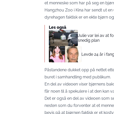
et menneske som har på seg en bjør
Hangzhou Zoo i Kina har sendt ut en u
dyrehagen faktisk er en ekte bjørn og
Les også
Julie var lei av at 
snedig plan
Levde 24 år i fang
Påstandene dukket opp på nettet etter
buret i samhandling med publikum.
En del av videoen viser bjørnens ba
får noen til å spekulere i at den kan 
Det er også en del av videoen som s
nesten som du forventer at et menne
bevis på at bjørnen faktisk er et kost