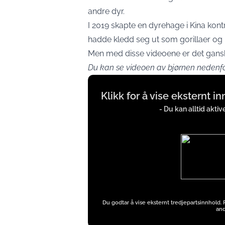
andre dyr.
I 2019 skapte en dyrehage i Kina kont
hadde kledd seg ut som gorillaer og
Men med disse videoene er det ganske
Du kan se videoen av bjørnen nedenfo
Display
Klikk for å vise eksternt i
content
from
- Du kan alltid akti
iFrames
except
Google
Ads
Du godtar å vise eksternt tredjepartsinnhold.
and