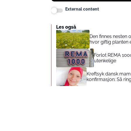
External content
Les også
Den finnes nesten 
hvor giftig planten 
Forlot REMA 1000
utenkelige
Kreftsyk dansk mamm
konfirmasjon: Så rin