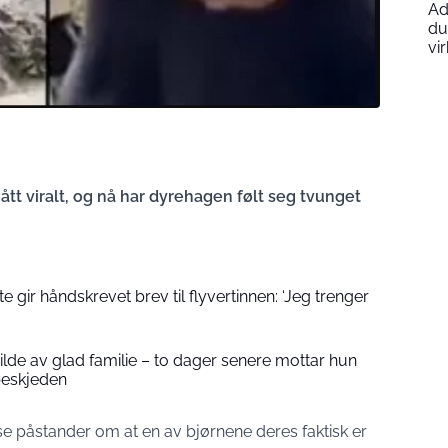
Ad
du
vi
tt viralt, og nå har dyrehagen følt seg tvunget
 gir håndskrevet brev til flyvertinnen: ‘Jeg trenger
 bilde av glad familie – to dager senere mottar hun
beskjeden
se påstander om at en av bjørnene deres faktisk er