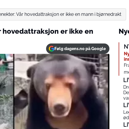
ekter: Vår hovedattraksjon er ikke en mann i bjørnedrakt
 hovedattraksjon er ikke en
Nye
N
Følg dagens.no på Google
Ny
in
Fr
me
L
Dr
De
va
L
Le
øde
L