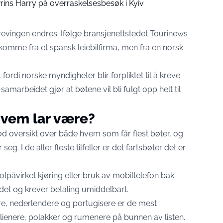
rins Harry på overraskelsesbesøk i Kyiv
krevingen endres. Ifølge bransjenettstedet Tourinews
l komme fra et spansk leiebilfirma, men fra en norsk
.
ordi norske myndigheter blir forpliktet til å kreve
marbeidet gjør at bøtene vil bli fulgt opp helt til
hvem lar være?
d oversikt over både hvem som får flest bøter, og
g. I de aller fleste tilfeller er det fartsbøter det er
lpåvirket kjøring eller bruk av mobiltelefon bak
tedet og krever betaling umiddelbart.
kere, nederlendere og portugisere er de mest
talienere, polakker og rumenere på bunnen av listen.