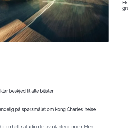
Ek
gr
r beskjed til alle bilister
 endelig på spørsmålet om kong Charles’ helse
bil en helt naturlig del av planleggingen. Men