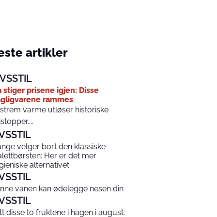
ste artikler
IVSSTIL
 stiger prisene igjen: Disse
gligvarene rammes
strem varme utløser historiske
istopper....
IVSSTIL
nge velger bort den klassiske
alettbørsten: Her er det mer
gieniske alternativet
IVSSTIL
nne vanen kan ødelegge nesen din
IVSSTIL
tt disse to fruktene i hagen i august: