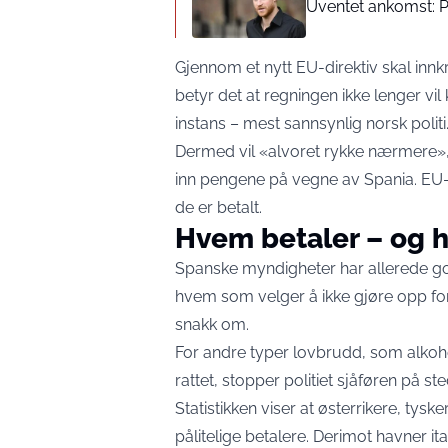
Uventet ankomst: P
Gjennom et nytt EU-direktiv skal inn
betyr det at regningen ikke lenger vi
instans – mest sannsynlig norsk politi
Dermed vil «alvoret rykke nærmere», f
inn pengene på vegne av Spania. EU-sa
de er betalt.
Hvem betaler – og 
Spanske myndigheter har allerede go
hvem som velger å ikke gjøre opp for se
snakk om.
For andre typer lovbrudd, som alkoho
rattet, stopper politiet sjåføren på s
Statistikken viser at østerrikere, tys
pålitelige betalere. Derimot havner i