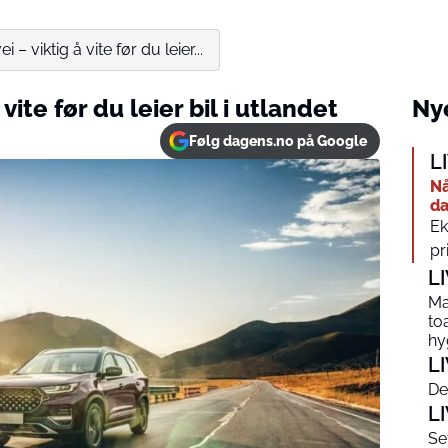
 – viktig å vite før du leier...
vite før du leier bil i utlandet
Nye
Følg dagens.no på Google
L
Nå
da
Ek
pr
L
Ma
to
hy
L
De
L
Se