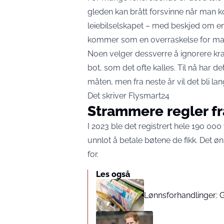
gleden kan brått forsvinne når man
leiebilselskapet – med beskjed om e
kommer som en overraskelse for ma
Noen velger dessverre å ignorere kra
bot, som det ofte kalles. Til nå har d
måten, men fra neste år vil det bli lan
Det skriver
Flysmart24
Strammere regler fr
I 2023 ble det registrert hele 190 000
unnlot å betale bøtene de fikk. Det 
for.
Les også
Lønnsforhandlinger: 