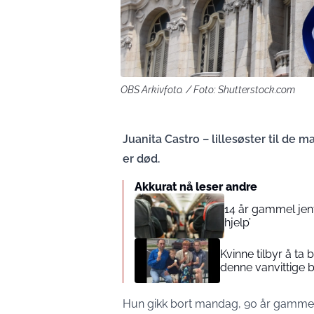
OBS Arkivfoto. / Foto: Shutterstock.com
Juanita Castro – lillesøster til de
er død.
Akkurat nå leser andre
14 år gammel jente
hjelp’
Kvinne tilbyr å ta
denne vanvittige 
Hun gikk bort mandag, 90 år gammel