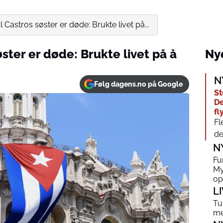
 Castros søster er døde: Brukte livet på...
ster er døde: Brukte livet på å
Nye
N
Følg dagens.no på Google
St
De
fl
Fl
de
N
Fu
My
op
L
Tu
me