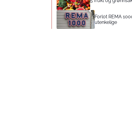
5 frukt og grønnsak
Forlot REMA 1000
utenkelige