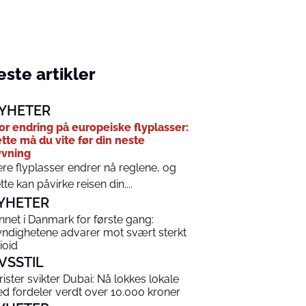
ste artikler
YHETER
or endring på europeiske flyplasser:
tte må du vite før din neste
yvning
ere flyplasser endrer nå reglene, og
tte kan påvirke reisen din....
YHETER
nnet i Danmark for første gang:
ndighetene advarer mot svært sterkt
ioid
IVSSTIL
rister svikter Dubai: Nå lokkes lokale
d fordeler verdt over 10.000 kroner