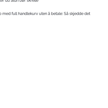
er du aldri bør skrelle
 med full handlekurv uten å betale: Så skjedde det