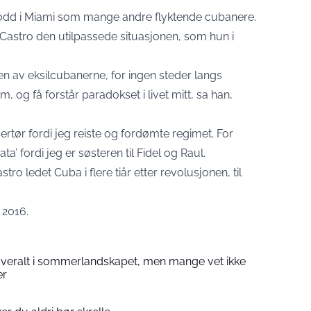
bodd i Miami som mange andre flyktende cubanere.
 Castro den utilpassede situasjonen, som hun i
en av eksilcubanerne, for ingen steder langs
m, og få forstår paradokset i livet mitt, sa han,
ertør fordi jeg reiste og fordømte regimet. For
a’ fordi jeg er søsteren til Fidel og Raul.
tro ledet Cuba i flere tiår etter revolusjonen, til
 2016.
overalt i sommerlandskapet, men mange vet ikke
er