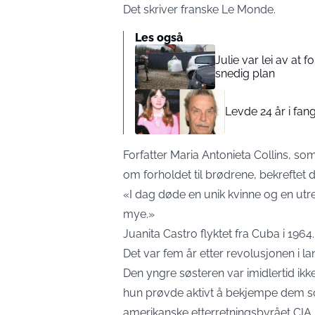
Det skriver franske
Le Monde
.
Les også
Julie var lei av at 
snedig plan
Levde 24 år i fang
Forfatter Maria Antonieta Collins, so
om forholdet til brødrene, bekreftet 
«I dag døde en unik kvinne og en utr
mye.»
Juanita Castro flyktet fra Cuba i 1964.
Det var fem år etter revolusjonen i l
Den yngre søsteren var imidlertid ikke
hun prøvde aktivt å bekjempe dem s
amerikanske etterretningsbyrået CIA.