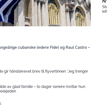
N
St
le
 mangeårige cubanske ledere Fidel og Raul Castro –
 gir håndskrevet brev til flyvertinnen: ‘Jeg trenger
 bilde av glad familie – to dager senere mottar hun
beskjeden
.