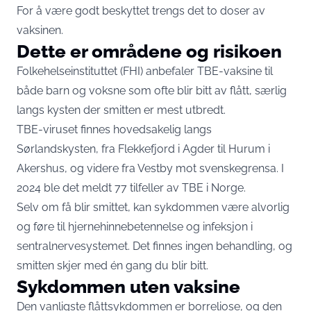
For å være godt beskyttet trengs det to doser av
vaksinen.
Dette er områdene og risikoen
Folkehelseinstituttet (FHI) anbefaler TBE-vaksine til
både barn og voksne som ofte blir bitt av flått, særlig
langs kysten der smitten er mest utbredt.
TBE-viruset finnes hovedsakelig langs
Sørlandskysten, fra Flekkefjord i Agder til Hurum i
Akershus, og videre fra Vestby mot svenskegrensa. I
2024 ble det meldt 77 tilfeller av TBE i Norge.
Selv om få blir smittet, kan sykdommen være alvorlig
og føre til hjernehinnebetennelse og infeksjon i
sentralnervesystemet. Det finnes ingen behandling, og
smitten skjer med én gang du blir bitt.
Sykdommen uten vaksine
Den vanligste flåttsykdommen er borreliose, og den