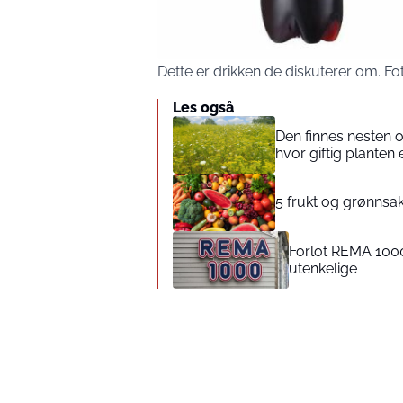
Dette er drikken de diskuterer om. 
Les også
Den finnes nesten 
hvor giftig planten 
5 frukt og grønnsak
Forlot REMA 1000
utenkelige