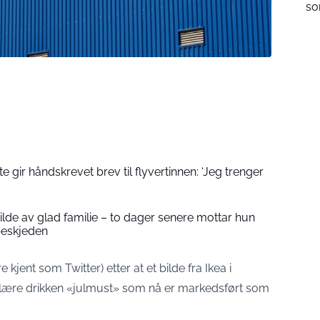
so
 gir håndskrevet brev til flyvertinnen: ‘Jeg trenger
 bilde av glad familie – to dager senere mottar hun
beskjeden
 kjent som Twitter) etter at et bilde fra Ikea i
ulære drikken «julmust» som nå er markedsført som