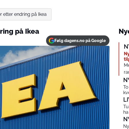
r etter endring på Ikea
ring på Ikea
Nye
Følg dagens.no på Google
N
Ny
ti
Me
ra
N
To
kv
L
Tu
ha
N
Ny