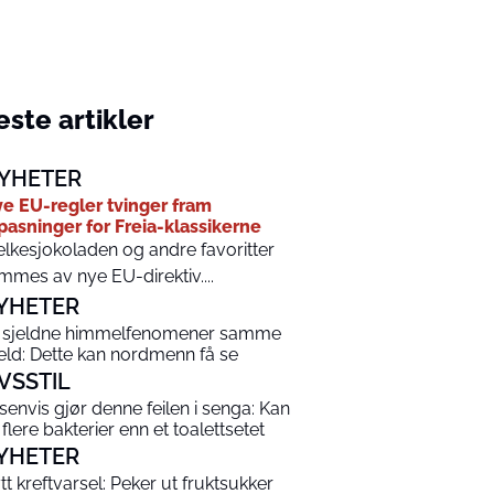
ste artikler
YHETER
e EU-regler tvinger fram
lpasninger for Freia-klassikerne
lkesjokoladen og andre favoritter
mmes av nye EU-direktiv....
YHETER
 sjeldne himmelfenomener samme
eld: Dette kan nordmenn få se
IVSSTIL
senvis gjør denne feilen i senga: Kan
 flere bakterier enn et toalettsetet
YHETER
tt kreftvarsel: Peker ut fruktsukker