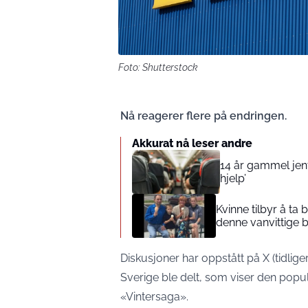
Foto: Shutterstock
Nå reagerer flere på endringen.
Akkurat nå leser andre
14 år gammel jente
hjelp’
Kvinne tilbyr å ta
denne vanvittige 
Diskusjoner har oppstått på X (tidligere
Sverige ble delt, som viser den pop
«Vintersaga».