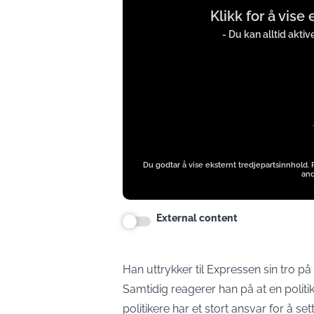
Klikk for å vise
content
from
- Du kan alltid akti
twitter.com
Du godtar å vise eksternt tredjepartsinnhold.
and
External content
Han uttrykker til Expressen sin tro på
Samtidig reagerer han på at en politi
politikere har et stort ansvar for å set