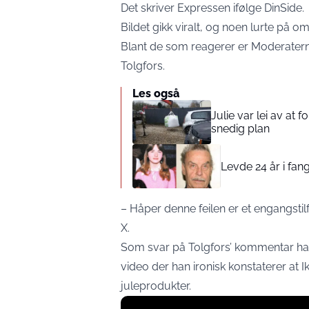
Det skriver
Expressen
ifølge
DinSide.
Bildet gikk viralt, og noen lurte på om
Blant de som reagerer er Moderater
Tolgfors.
Les også
Julie var lei av at 
snedig plan
Levde 24 år i fang
– Håper denne feilen er et engangstilf
X
.
Som svar på Tolgfors’ kommentar har 
video der han ironisk konstaterer at I
juleprodukter.
Display