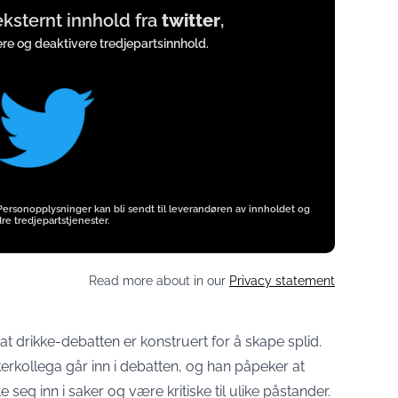
 eksternt innhold fra
twitter
,
vere og deaktivere tredjepartsinnhold.
 Personopplysninger kan bli sendt til leverandøren av innholdet og
re tredjepartstjenester.
Read more about in our
Privacy statement
 at drikke-debatten er konstruert for å skape splid.
kerkollega går inn i debatten, og han påpeker at
te seg inn i saker og være kritiske til ulike påstander.