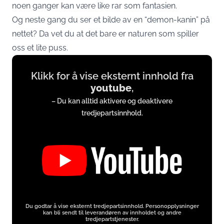
noen ganger kan være like rar som fantasien.
Og neste gang du ser et bilde av en “demon-kanin” på
nettet? Da vet du at det bare er naturen som spiller
oss et lite puss.
Display
Klikk for å vise eksternt innhold fra
content
youtube
,
from
– Du kan alltid aktivere og deaktivere
www.youtube.com
tredjepartsinnhold.
Du godtar å vise eksternt tredjepartsinnhold. Personopplysninger
kan bli sendt til leverandøren av innholdet og andre
tredjepartstjenester.