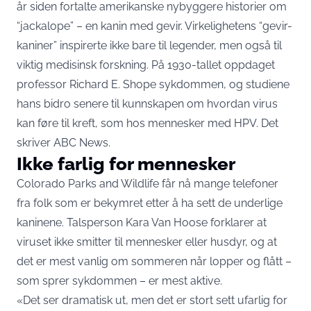
år siden fortalte amerikanske nybyggere historier om
“jackalope” – en kanin med gevir. Virkelighetens “gevir-
kaniner” inspirerte ikke bare til legender, men også til
viktig medisinsk forskning. På 1930-tallet oppdaget
professor Richard E. Shope sykdommen, og studiene
hans bidro senere til kunnskapen om hvordan virus
kan føre til kreft, som hos mennesker med HPV. Det
skriver
ABC News.
Ikke farlig for mennesker
Colorado Parks and Wildlife får nå mange telefoner
fra folk som er bekymret etter å ha sett de underlige
kaninene. Talsperson Kara Van Hoose forklarer at
viruset ikke smitter til mennesker eller husdyr, og at
det er mest vanlig om sommeren når lopper og flått –
som sprer sykdommen – er mest aktive.
«Det ser dramatisk ut, men det er stort sett ufarlig for