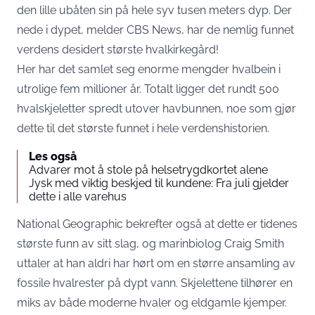
den lille ubåten sin på hele syv tusen meters dyp. Der
nede i dypet, melder CBS News, har de nemlig funnet
verdens desidert største hvalkirkegård!
Her har det samlet seg enorme mengder hvalbein i
utrolige fem millioner år. Totalt ligger det rundt 500
hvalskjeletter spredt utover havbunnen, noe som gjør
dette til det største funnet i hele verdenshistorien.
Les også
Advarer mot å stole på helsetrygdkortet alene
Jysk med viktig beskjed til kundene: Fra juli gjelder
dette i alle varehus
National Geographic bekrefter også at dette er tidenes
største funn av sitt slag, og marinbiolog Craig Smith
uttaler at han aldri har hørt om en større ansamling av
fossile hvalrester på dypt vann. Skjelettene tilhører en
miks av både moderne hvaler og eldgamle kjemper.