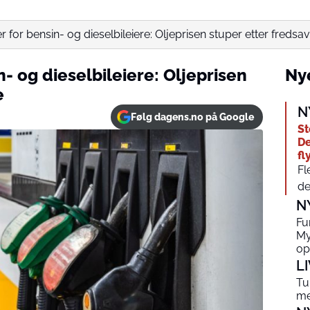
 for bensin- og dieselbileiere: Oljeprisen stuper etter fredsav
- og dieselbileiere: Oljeprisen
Nye
e
N
Følg dagens.no på Google
St
De
fl
Fl
de
N
Fu
My
op
L
Tu
me