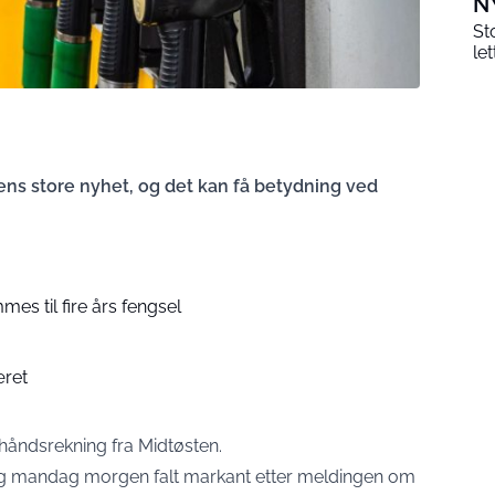
N
St
le
tens store nyhet, og det kan få betydning ved
s til fire års fengsel
æret
 håndsrekning fra Midtøsten.
dlig mandag morgen falt markant etter meldingen om