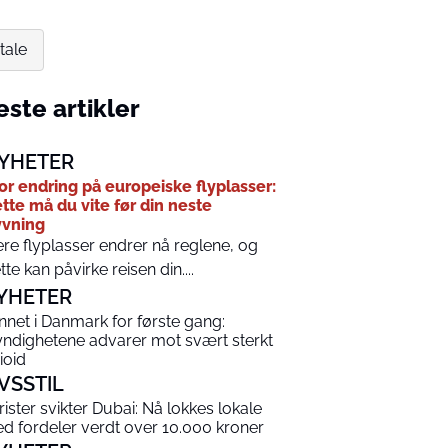
tale
ste artikler
YHETER
or endring på europeiske flyplasser:
tte må du vite før din neste
yvning
ere flyplasser endrer nå reglene, og
tte kan påvirke reisen din....
YHETER
nnet i Danmark for første gang:
ndighetene advarer mot svært sterkt
ioid
IVSSTIL
rister svikter Dubai: Nå lokkes lokale
d fordeler verdt over 10.000 kroner