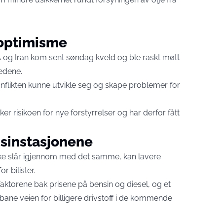
 optimisme
og Iran kom sent søndag kveld og ble raskt møtt
edene.
 konflikten kunne utvikle seg og skape problemer for
r risikoen for nye forstyrrelser og har derfor fått
sinstasjonene
kke slår igjennom med det samme, kan lavere
r bilister.
 faktorene bak prisene på bensin og diesel, og et
r bane veien for billigere drivstoff i de kommende