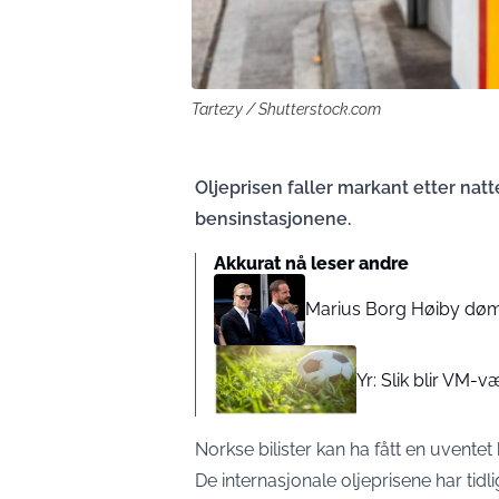
Tartezy / Shutterstock.com
Oljeprisen faller markant etter nat
bensinstasjonene.
Akkurat nå leser andre
Marius Borg Høiby dømme
Yr: Slik blir VM-v
Norkse bilister kan ha fått en uventet
De internasjonale oljeprisene har ti