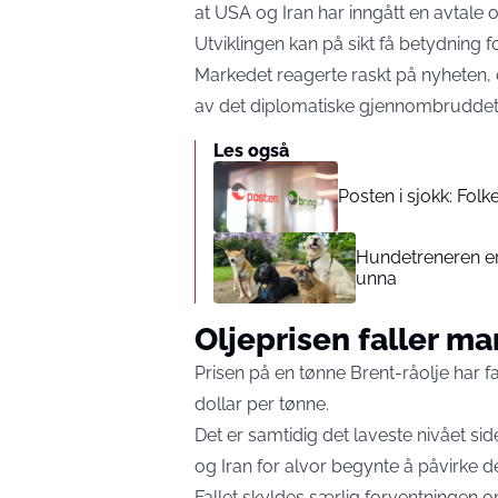
at USA og Iran har inngått en avtale 
Utviklingen kan på sikt få betydning 
Markedet reagerte raskt på nyheten, 
av det diplomatiske gjennombruddet
Les også
Posten i sjokk: Folk
Hundetreneren er 
unna
Oljeprisen faller ma
Prisen på en tønne Brent-råolje har fa
dollar per tønne.
Det er samtidig det laveste nivået s
og Iran for alvor begynte å påvirke 
Fallet skyldes særlig forventningen o