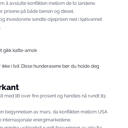
om å avslutte konflikten mellom de to landene.
for prisene på både bensin og diesel.
og investorene sendte oljeprisen ned i kjølvannet
.
et gikk katte-amok
ikke i tvil: Disse hunderasene bør du holde deg
rkant
lt med litt over fire prosent og handles nå rundt 83
iden begynnelsen av mars, da konflikten mellom USA
de internasjonale energimarkedene.
m mindre usikkerhet rundt forsyningen av olje fra