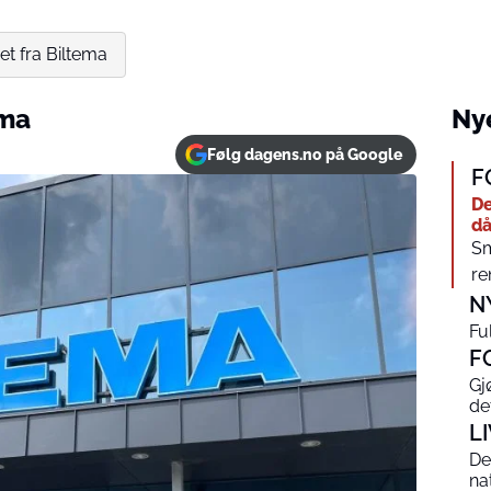
t fra Biltema
ema
Nye
Følg dagens.no på Google
F
De
då
Sm
re
N
Ful
F
Gj
de
L
De
na