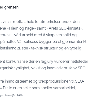
er grensen
t vi har mottatt hele to utmerkelser under den
iene «Hjem og hage» samt «Årets SEO-innsats».
epunkt i vårt arbeid med å skape en solid og
 på nettet. Vår suksess bygger på et gjennomtenkt
tsinnhold, sterk teknisk struktur og en tydelig,
ent konkurranse der en fagjury vurderer nettsteder
ganisk synlighet, vekst og innovativ bruk av SEO
r, fra innholdsteamet og webproduksjonen til SEO-
.» Dette er en seier som speiler samarbeidet,
ganisasjonen.