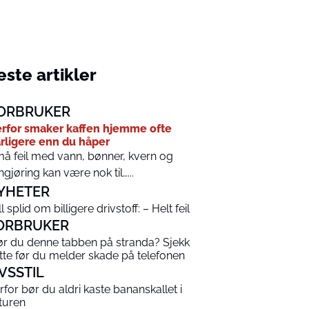
ste artikler
ORBRUKER
rfor smaker kaffen hjemme ofte
rligere enn du håper
å feil med vann, bønner, kvern og
ngjøring kan være nok til…...
YHETER
l splid om billigere drivstoff: – Helt feil
ORBRUKER
ør du denne tabben på stranda? Sjekk
tte før du melder skade på telefonen
IVSSTIL
rfor bør du aldri kaste bananskallet i
turen