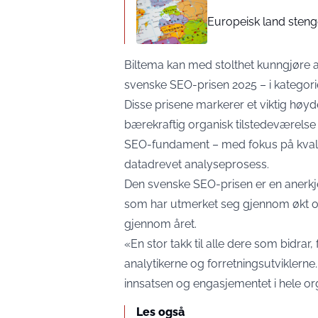
Europeisk land steng
Biltema kan med stolthet kunngjøre a
svenske SEO-prisen 2025 – i kategor
Disse prisene markerer et viktig høyd
bærekraftig organisk tilstedeværelse
SEO-fundament – med fokus på kvalite
datadrevet analyseprosess.
Den svenske SEO-prisen er en anerkj
som har utmerket seg gjennom økt or
gjennom året.
«En stor takk til alle dere som bidra
analytikerne og forretningsutviklerne
innsatsen og engasjementet i hele or
Les også