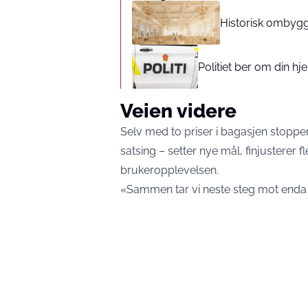
Historisk ombyggi
Politiet ber om din hj
Veien videre
Selv med to priser i bagasjen stopper 
satsing – setter nye mål, finjusterer f
brukeropplevelsen.
«Sammen tar vi neste steg mot enda s