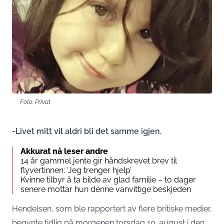
Foto: Privat
-Livet mitt vil aldri bli det samme igjen.
Akkurat nå leser andre
14 år gammel jente gir håndskrevet brev til
flyvertinnen: ‘Jeg trenger hjelp’
Kvinne tilbyr å ta bilde av glad familie – to dager
senere mottar hun denne vanvittige beskjeden
Hendelsen, som ble rapportert av flere britiske medier,
begynte tidlig på morgenen torsdag 10. august i den