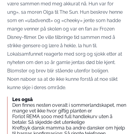
være sammen med meg akkurat nå. Hun var for
ung», sa moren Olga til The Sun. Hun beskrev henne
som en «utadvendt» og «cheeky» jente som hadde
mange venner på skolen og var en fan av Frozen
Disney-filmer. De ville tilbringe tid sammen med å
strikke gensere og lære å hekle, la hun til.
Lokalsamfunnet reagerte med sorg og sjokk etter at
nyheten om den 10 år gamle jentas død ble kjent.
Blomster og brev blir stående utenfor boligen.
Noen naboer sa at de ikke kunne forstå at noe slikt
kunne skje i deres område.
Les også
Den finnes nesten overalt i sommerlandskapet, men
mange vet ikke hvor giftig planten er
Forlot REMA 1000 med full handlekurv uten å
betale: Så skjedde det utenkelige
Kreftsyk dansk mamma ba andre dansker om hjelp
til barnas konfirmasjon: Så ringte telefonen