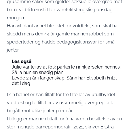
grusomme saker som gjelder seksuelle overgrep mot
barn, vil bli fremstilt for varetektsfengsling onsdag
morgen.
Han vil blant annet bli siktet for voldtekt, som skal ha
skjedd mens den 44 år gamle mannen jobbet som
speiderleder og hadde pedagogisk ansvar for små
jenter.
Les også
Julie var lei av at folk parkerte i innkjørselen hennes:
Så la hun en snedig plan
Levde 24 år i fangenskap: Sånn har Elisabeth Fritzl
det i dag
I sin helhet er han tiltalt for tre tilfeller av ufullbyrdet
voldtekt og to tilfeller av usømmelig overgrep, alle
begått mot ulike jenter på 10 år.
I tillegg er mannen tiltalt for å ha vært i besittelse av en
stor mengde barnepornografi i 2021, skriver
Ekstra