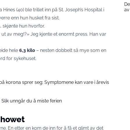
De
Hines (40) ble trillet inn på St. Joseph’s Hospital i
av
erre enn hun husket fra sist.
 skjønte hun hvorfor.
r ut av meg!?» Jeg kjente et enormt press. Han var
ide hele
6,3 kilo
– nesten dobbelt så mye som en
ord for sykehuset.
 på korona sprer seg: Symptomene kan vare i årevis
 Slik unngår du å miste ferien
 showet
e. En etter en kom de inn for å få et glimt av det