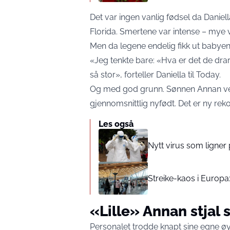
Det var ingen vanlig fødsel da Daniella 
Florida. Smertene var intense – mye v
Men da legene endelig fikk ut babyen,
«Jeg tenkte bare: «Hva er det de dra
så stor», forteller Daniella til
Today
.
Og med god grunn. Sønnen Annan ve
gjennomsnittlig nyfødt. Det er ny rek
Les også
Nytt virus som ligner
Streike-kaos i Europa:
«Lille» Annan stjal
Personalet trodde knapt sine egne øyn