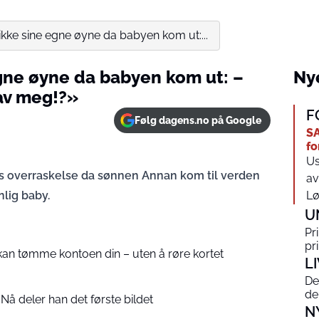
kke sine egne øyne da babyen kom ut:...
gne øyne da babyen kom ut: –
Nye
 av meg!?»
F
Følg dagens.no på Google
SA
fo
Us
ivs overraskelse da sønnen Annan kom til verden
av
lig baby.
Lø
U
Pr
pr
kan tømme kontoen din – uten å røre kortet
L
De
de
 Nå deler han det første bildet
N