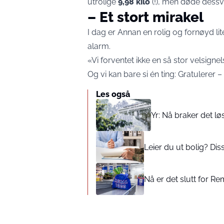
utrolige
9,98 kilo
(!), men døde dessve
– Et stort mirakel
I dag er Annan en rolig og fornøyd lite
alarm.
«Vi forventet ikke en så stor velsignel
Og vi kan bare si én ting: Gratulerer –
Les også
Yr: Nå braker det lø
Leier du ut bolig? Di
Nå er det slutt for Re