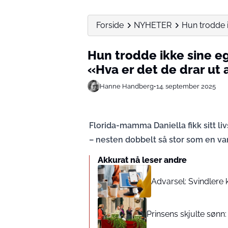
Forside
NYHETER
Hun trodde i
Hun trodde ikke sine e
«Hva er det de drar ut
Hanne Handberg
•
14. september 2025
Florida-mamma Daniella fikk sitt l
– nesten dobbelt så stor som en van
Akkurat nå leser andre
Advarsel: Svindlere 
Prinsens skjulte sønn: