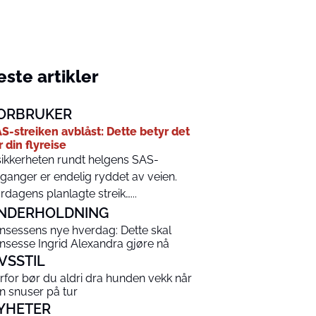
ste artikler
ORBRUKER
S-streiken avblåst: Dette betyr det
r din flyreise
ikkerheten rundt helgens SAS-
ganger er endelig ryddet av veien.
rdagens planlagte streik…...
NDERHOLDNING
insessens nye hverdag: Dette skal
insesse Ingrid Alexandra gjøre nå
IVSSTIL
rfor bør du aldri dra hunden vekk når
n snuser på tur
YHETER