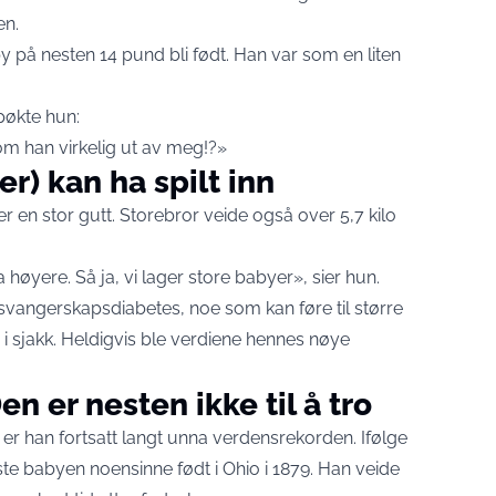
en.
y på nesten 14 pund bli født. Han var som en liten
pøkte hun:
om han virkelig ut av meg!?»
er) kan ha spilt inn
er en stor gutt. Storebror veide også over 5,7 kilo
høyere. Så ja, vi lager store babyer», sier hun.
angerskapsdiabetes, noe som kan føre til større
i sjakk. Heldigvis ble verdiene hennes nøye
 er nesten ikke til å tro
 er han fortsatt langt unna verdensrekorden. Ifølge
te babyen noensinne født i Ohio i 1879. Han veide