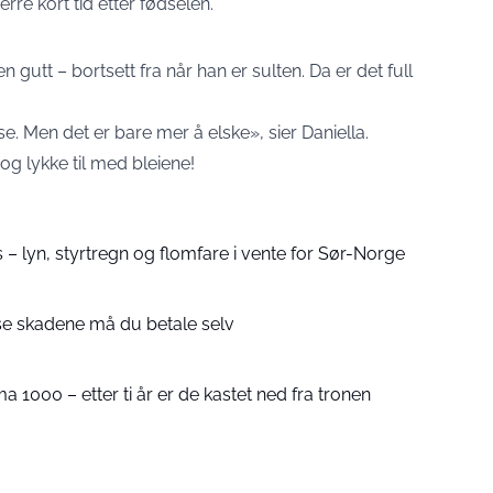
rre kort tid etter fødselen.
n gutt – bortsett fra når han er sulten. Da er det full
se. Men det er bare mer å elske», sier Daniella.
 og lykke til med bleiene!
s – lyn, styrtregn og flomfare i vente for Sør-Norge
sse skadene må du betale selv
ma 1000 – etter ti år er de kastet ned fra tronen