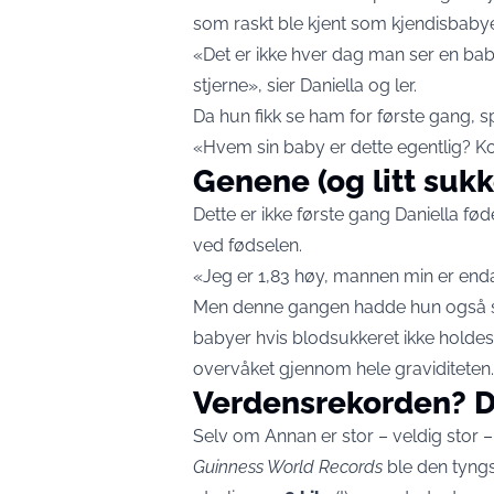
som raskt ble kjent som kjendisbaby
«Det er ikke hver dag man ser en bab
stjerne», sier Daniella og ler.
Da hun fikk se ham for første gang, s
«Hvem sin baby er dette egentlig? K
Genene (og litt sukk
Dette er ikke første gang Daniella fød
ved fødselen.
«Jeg er 1,83 høy, mannen min er enda 
Men denne gangen hadde hun også sv
babyer hvis blodsukkeret ikke holdes 
overvåket gjennom hele graviditeten.
Verdensrekorden? Den
Selv om Annan er stor – veldig stor –
Guinness World Records
ble den tyngs