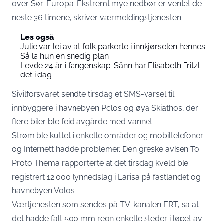
over Sør-Europa. Ekstremt mye nedbør er ventet de
neste 36 timene, skriver værmeldingstjenesten.
Les også
Julie var lei av at folk parkerte i innkjørselen hennes:
Så la hun en snedig plan
Levde 24 år i fangenskap: Sånn har Elisabeth Fritzl
det i dag
Sivilforsvaret sendte tirsdag et SMS-varsel til
innbyggere i havnebyen Polos og øya Skiathos, der
flere biler ble feid avgårde med vannet.
Strøm ble kuttet i enkelte områder og mobiltelefoner
og Internett hadde problemer. Den greske avisen To
Proto Thema rapporterte at det tirsdag kveld ble
registrert 12.000 lynnedslag i Larisa på fastlandet og
havnebyen Volos.
Værtjenesten som sendes på TV-kanalen ERT, sa at
det hadde falt 500 mm regn enkelte steder i løpet av