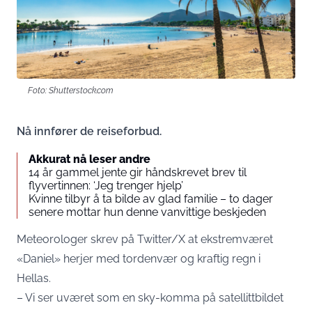
Foto: Shutterstock.com
Nå innfører de reiseforbud.
Akkurat nå leser andre
14 år gammel jente gir håndskrevet brev til
flyvertinnen: ‘Jeg trenger hjelp’
Kvinne tilbyr å ta bilde av glad familie – to dager
senere mottar hun denne vanvittige beskjeden
Meteorologer skrev på Twitter/X at ekstremværet
«Daniel» herjer med tordenvær og kraftig regn i
Hellas.
– Vi ser uværet som en sky-komma på satellittbildet