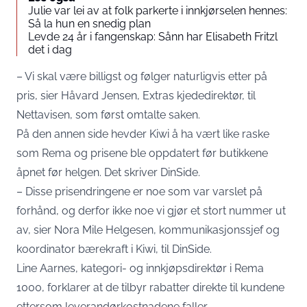
Julie var lei av at folk parkerte i innkjørselen hennes:
Så la hun en snedig plan
Levde 24 år i fangenskap: Sånn har Elisabeth Fritzl
det i dag
– Vi skal være billigst og følger naturligvis etter på
pris, sier Håvard Jensen, Extras kjededirektør, til
Nettavisen
, som først omtalte saken.
På den annen side hevder Kiwi å ha vært like raske
som Rema og prisene ble oppdatert før butikkene
åpnet før helgen. Det skriver
DinSide.
– Disse prisendringene er noe som var varslet på
forhånd, og derfor ikke noe vi gjør et stort nummer ut
av, sier Nora Mile Helgesen, kommunikasjonssjef og
koordinator bærekraft i Kiwi, til DinSide.
Line Aarnes, kategori- og innkjøpsdirektør i Rema
1000, forklarer at de tilbyr rabatter direkte til kundene
ettersom leverandørkostnadene faller.