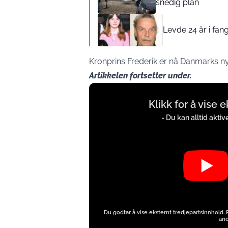
snedig plan
Levde 24 år i fang
Kronprins Frederik er nå Danmarks n
Artikkelen fortsetter under.
Display
Klikk for å vise 
content
from
- Du kan alltid akti
www.youtube.com
Du godtar å vise eksternt tredjepartsinnhold.
and