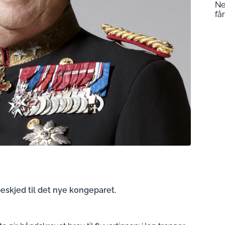
Ne
få
kjed til det nye kongeparet.