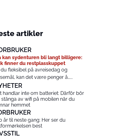
ste artikler
ORBRUKER
 kan sydenturen bli langt billigere:
ik finner du restplasskuppet
 du fleksibel på avreisedag og
isemål, kan det være penger å…...
YHETER
t handlar inte om batteriet: Därför bör
 stänga av wifi på mobilen när du
mnar hemmet
ORBRUKER
0 år til neste gang: Her ser du
lformørkelsen best
IVSSTIL