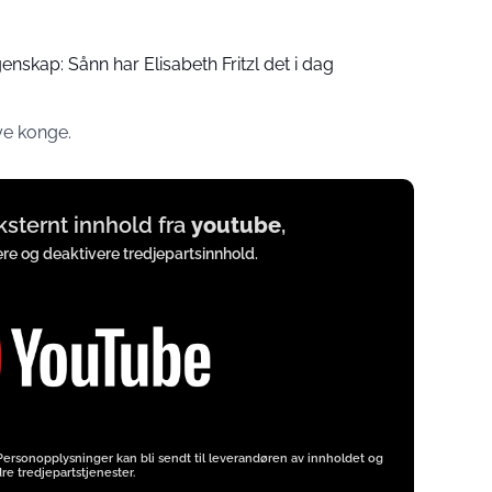
enskap: Sånn har Elisabeth Fritzl det i dag
ye konge.
eksternt innhold fra
youtube
,
vere og deaktivere tredjepartsinnhold.
 Personopplysninger kan bli sendt til leverandøren av innholdet og
re tredjepartstjenester.