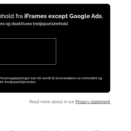
nnhold fra
iFrames except Google Ads
,
vere og deaktivere tredjepartsinnhold.
 Personopplysninger kan bli sendt til leverandøren av innholdet og
re tredjepartstjenester.
Read more about in our
Privacy statement