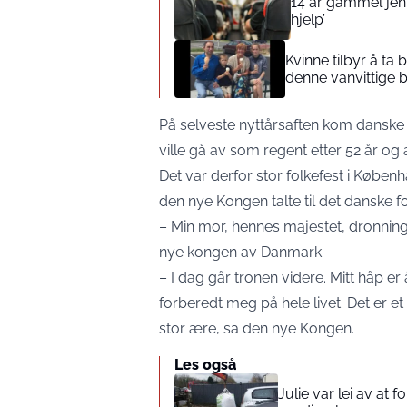
14 år gammel jente
hjelp’
Kvinne tilbyr å ta
denne vanvittige 
På selveste nyttårsaften kom danske
ville gå av som regent etter 52 år og 
Det var derfor stor folkefest i Køben
den nye Kongen talte til det danske 
– Min mor, hennes majestet, dronning M
nye kongen av Danmark.
– I dag går tronen videre. Mitt håp e
forberedt meg på hele livet. Det er e
stor ære, sa den nye Kongen.
Les også
Julie var lei av at 