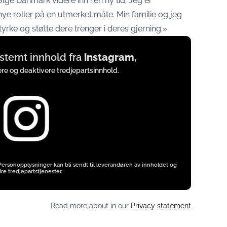
lge Danmark videre inn i en ny tid. Jeg er
nye roller på en utmerket måte. Min familie og jeg
rke og støtte dere trenger i deres gjerning.»
ksternt innhold fra
instagram
,
vere og deaktivere tredjepartsinnhold.
 Personopplysninger kan bli sendt til leverandøren av innholdet og
re tredjepartstjenester.
Read more about in our
Privacy statement