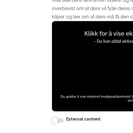
«Nå skal dere føre arven videre, og fø
overbevist om at dere vil fylle deres 
håper og ber om at dere må få den sty
Display
Klikk for å vise e
content
from
- Du kan alltid akti
instagram.com
Du godtar å vise eksternt tredjepartsinnhold.
and
External content