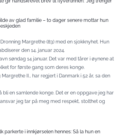
 gir håndskrevet brev til flyvertinnen: ‘Jeg trenger
 bilde av glad familie – to dager senere mottar hun
beskjeden
 Dronning Margrethe (83) med en sjokknyhet. Hun
abdiserer den 14. januar 2024.
havn søndag 14 januar. Det var med tårer i øynene at
folket for første gang som deres konge.
argrethe II., har regjert i Danmark i 52 år, sa den
r å bli en samlende konge. Det er en oppgave jeg har
t ansvar jeg tar på meg med respekt, stolthet og
folk parkerte i innkjørselen hennes: Så la hun en