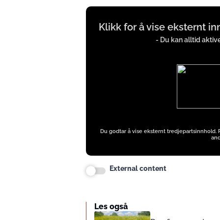
Display
Klikk for å vise eksternt i
content
from
- Du kan alltid akti
iFrames
except
Google
Ads
Du godtar å vise eksternt tredjepartsinnhold.
and
External content
Les også