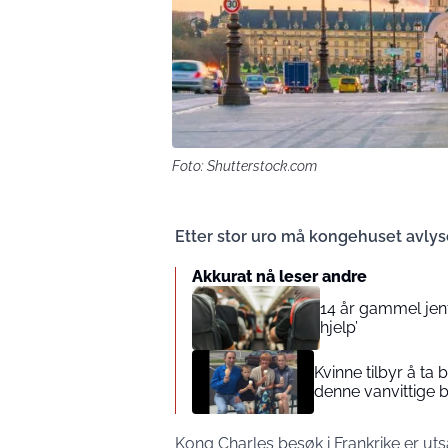
Foto: Shutterstock.com
Etter stor uro må kongehuset avlys
Akkurat nå leser andre
14 år gammel jente
hjelp’
Kvinne tilbyr å ta
denne vanvittige 
Kong Charles besøk i Frankrike er utsa