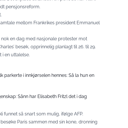
idt pensjonsreform.
.
fonsamtale mellom Frankrikes president Emmanuel
m nok en dag med nasjonale protester mot
rles’ besøk, opprinnelig planlagt til 26. til 29.
 i en uttalelse.
folk parkerte i innkjørselen hennes: Så la hun en
enskap: Sånn har Elisabeth Fritzl det i dag
bli funnet så snart som mulig, ifølge AFP.
g besøke Paris sammen med sin kone, dronning