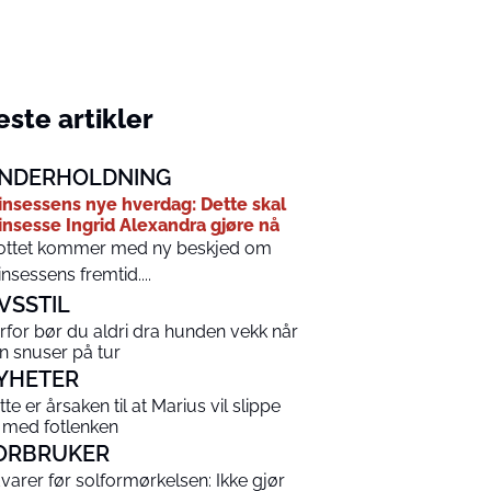
ste artikler
NDERHOLDNING
insessens nye hverdag: Dette skal
insesse Ingrid Alexandra gjøre nå
ottet kommer med ny beskjed om
insessens fremtid....
IVSSTIL
rfor bør du aldri dra hunden vekk når
n snuser på tur
YHETER
tte er årsaken til at Marius vil slippe
 med fotlenken
ORBRUKER
varer før solformørkelsen: Ikke gjør