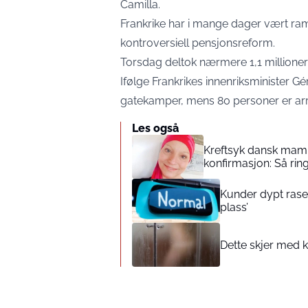
Camilla.
Frankrike har i mange dager vært r
kontroversiell pensjonsreform.
Torsdag deltok nærmere 1,1 millioner
Ifølge Frankrikes innenriksminister G
gatekamper, mens 80 personer er arr
Les også
Kreftsyk dansk mamm
konfirmasjon: Så rin
Kunder dypt rasen
plass’
Dette skjer med k