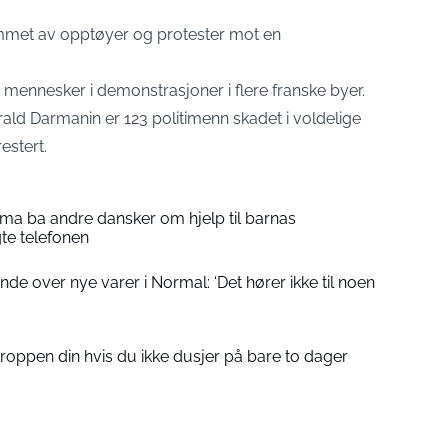
ammet av opptøyer og protester mot en
 mennesker i demonstrasjoner i flere franske byer.
érald Darmanin er 123 politimenn skadet i voldelige
estert.
a ba andre dansker om hjelp til barnas
gte telefonen
de over nye varer i Normal: ‘Det hører ikke til noen
roppen din hvis du ikke dusjer på bare to dager