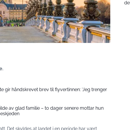
de
e.
 gir håndskrevet brev til flyvertinnen: ‘Jeg trenger
 bilde av glad familie – to dager senere mottar hun
beskjeden
tt. Det skyldes at landet i en periode har vært