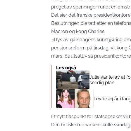
preget av spenninger rundt en omstr
Det sier det franske presidentkontoret
Beslutningen ble tatt etter en tele
Macron og kong Charles.
«I lys av gårsdagens kunngjøring o
pensjonsreform på tirsdag, vil kong Cha
mars, bli utsatt,» sa presidentkontoret
Les også
Julie var lei av at 
snedig plan
Levde 24 år i fang
Et nytt tidspunkt for statsbesøket vil 
Den britiske monarken skulle sønda