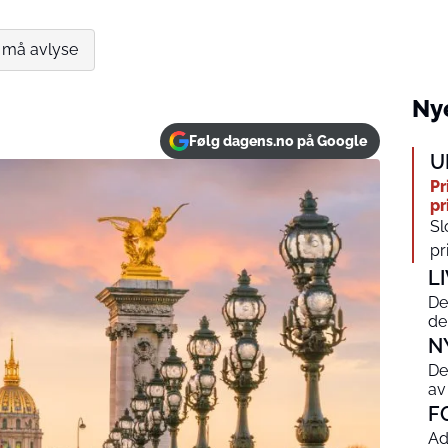
 må avlyse
Nye
Følg dagens.no på Google
U
Pr
pr
Sl
pr
L
De
de
N
De
av
F
Ad