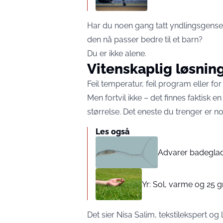
Har du noen gang tatt yndlingsgense
den nå passer bedre til et barn?
Du er ikke alene.
Vitenskaplig løsnin
Feil temperatur, feil program eller for
Men fortvil ikke – det finnes faktisk en
størrelse. Det eneste du trenger er 
Les også
Advarer badeglad
Yr: Sol, varme og 25 g
Det sier Nisa Salim, tekstilekspert o