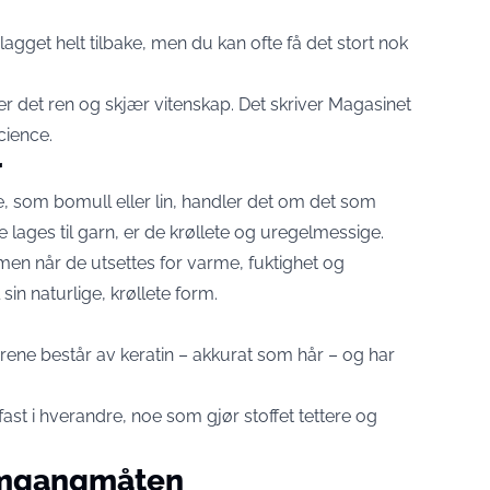
agget helt tilbake, men du kan ofte få det stort nok
r det ren og skjær vitenskap. Det skriver Magasinet
cience.
r
e, som bomull eller lin, handler det om det som
 lages til garn, er de krøllete og uregelmessige.
en når de utsettes for varme, fuktighet og
 sin naturlige, krøllete form.
brene består av keratin – akkurat som hår – og har
fast i hverandre, noe som gjør stoffet tettere og
emgangmåten