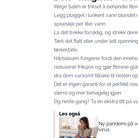
Ifølge Salim er trikset å behandle fibre
Legg plagget i lunkent vann blandet
spiseskje per liter vann.
La det trekke forsiktig, og strekk deret
Tørk det flatt eller under lett spennin
tørkestativ.
Hårbalsam fungerer fordi den innehol
reduserer friksjon og gjør fibrene gla
dra dem varsomt tilbake til nesten opp
Det er ingen garanti for et perfekt r
større og mer behagelig igjen.
Og neste gang? Ta en ekstra titt på v
Les også
Ny pandemi på ve
virus