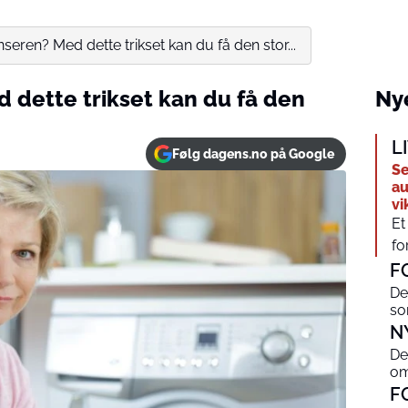
eren? Med dette trikset kan du få den stor...
dette trikset kan du få den
Nye
L
Følg dagens.no på Google
Se
au
vi
Et
fo
F
De
s
N
De
om
F