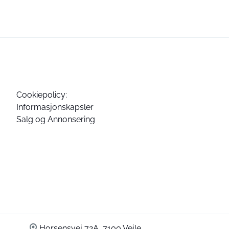
Cookiepolicy:
Informasjonskapsler
Salg og Annonsering
Horsensvej 72A, 7100 Vejle