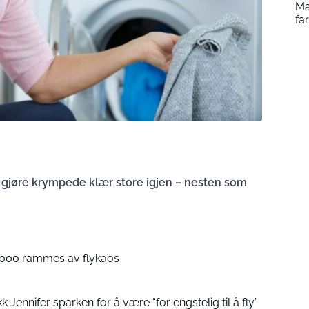
Ma
fa
n gjøre krympede klær store igjen – nesten som
130 000 rammes av flykaos
kk Jennifer sparken for å være “for engstelig til å fly”