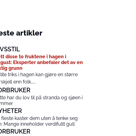
ste artikler
IVSSTIL
tt disse to fruktene i hagen i
gust: Eksperter anbefaler det av en
ktig grunn
 lite triks i hagen kan gjøre en større
rskjell enn folk…...
ORBRUKER
tte har du lov til på stranda og sjøen i
ommer
YHETER
 fleste kaster dem uten å tenke seg
: Mange inneholder verdifullt gull
ORBRUKER