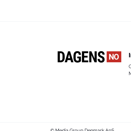
© Media Group Denmark ApS