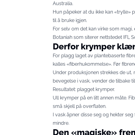
Australia.
Hun påpeker at du ikke kan «trylle» pl
til å bruke igjen.
For selv om det kan virke som magi, e
Botaniah
som siterer nettstedet
IFL S
Derfor krymper klæ
For plagg laget av plantebaserte fibr
kalles «fiberhukommelse». Før fibrene
Under produksjonen strekkes de ut, m
bevegelse i vask, vender de tilbake til
Resultatet: plagget krymper.
Ull krymper på en litt annen måte. Fi
små skjell på overflaten.
I vask åpner disse seg og hekter seg 
mindre.
Den «magiske» fr