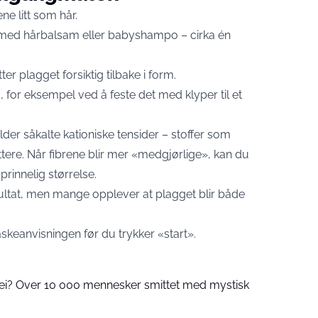
ne litt som hår.
 med hårbalsam eller babyshampo – cirka én
ter plagget forsiktig tilbake i form.
g, for eksempel ved å feste det med klyper til et
der såkalte kationiske tensider – stoffer som
ttere. Når fibrene blir mer «medgjørlige», kan du
rinnelig størrelse.
esultat, men mange opplever at plagget blir både
askeanvisningen før du trykker «start».
i? Over 10 000 mennesker smittet med mystisk