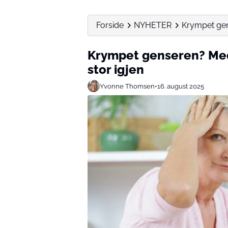
Forside
NYHETER
Krympet gens
Krympet genseren? Med 
stor igjen
Yvonne Thomsen
•
16. august 2025