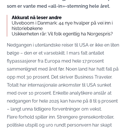
som er vante med «all-in»-stemning hele året.
Akkurat nå leser andre
Ulveboom i Danmark: 44 nye hvalper på vei inn i
historiebøkene
Usikkerheten rår: Vil folk egentlig ha Norgespris?
Nedgangen i utenlandske reiser til USA er ikke en liten
bølge – den er et varselskilt. I mars falt antallet
flypassasjerer fra Europa med hele 17 prosent
sammenlignet med året før. Noen land har hatt fall på
opp mot 30 prosent. Det skriver
Business Traveler.
Totalt har internasjonale ankomster til USA sunket
med over 10 prosent. Enkelte analytikere anslår at
nedgangen for hele 2025 kan havne på 8 til 9 prosent
– langt unna tidligere forventninger om vekst.
Flere forhold spiller inn. Strengere grensekontroller,
politiske utspill og uro rundt personvern har skapt