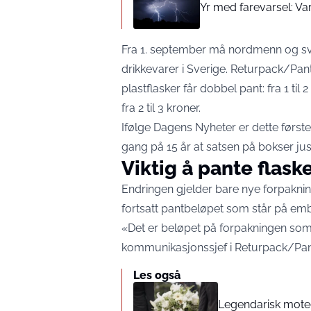
Yr med farevarsel: Var
Fra 1. september må nordmenn og sv
drikkevarer i Sverige. Returpack/Pan
plastflasker får dobbel pant: fra 1 ti
fra 2 til 3 kroner.
Ifølge
Dagens Nyheter
er dette først
gang på 15 år at satsen på bokser jus
Viktig å pante flaske
Endringen gjelder bare nye forpakning
fortsatt pantbeløpet som står på emb
«Det er beløpet på forpakningen som
kommunikasjonssjef i Returpack/Pant
Les også
Legendarisk mote