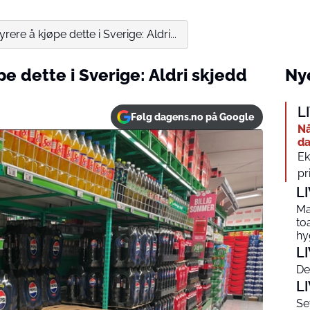
yrere å kjøpe dette i Sverige: Aldri...
pe dette i Sverige: Aldri skjedd
Nye
L
Følg dagens.no på Google
Nå
da
Ek
pr
L
Ma
to
hy
L
De
L
Se