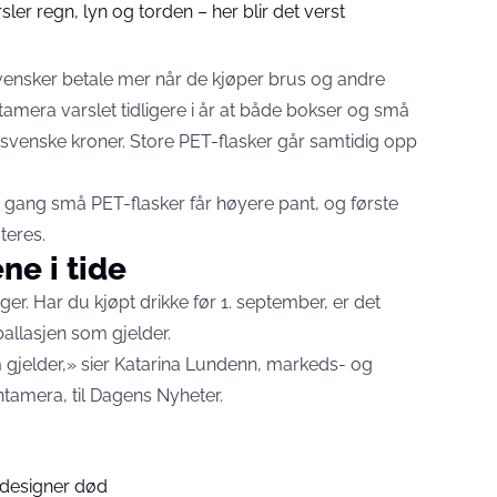
sler regn, lyn og torden – her blir det verst
ensker betale mer når de kjøper brus og andre
tamera varslet tidligere i år at både bokser og små
l 2 svenske kroner. Store PET-flasker går samtidig opp
e gang små PET-flasker får høyere pant, og første
teres.
ne i tide
er. Har du kjøpt drikke før 1. september, er det
allasjen som gjelder.
 gjelder,» sier Katarina Lundenn, markeds- og
amera, til Dagens Nyheter.
designer død