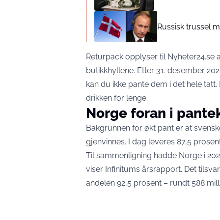
Russisk trussel m
Returpack opplyser til Nyheter24.se a
butikkhyllene. Etter 31. desember 202
kan du ikke pante dem i det hele tat
drikken for lenge.
Norge foran i pant
Bakgrunnen for økt pant er at svens
gjenvinnes. I dag leveres 87,5 prosent
Til sammenligning hadde Norge i 2024
viser Infinitums årsrapport. Det tilsva
andelen 92,5 prosent – rundt 588 mill