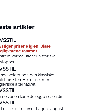
ste artikler
IVSSTIL
 stiger prisene igjen: Disse
gligvarene rammes
strem varme utløser historiske
istopper....
IVSSTIL
nge velger bort den klassiske
alettbørsten: Her er det mer
gieniske alternativet
IVSSTIL
nne vanen kan ødelegge nesen din
IVSSTIL
tt disse to fruktene i hagen i august: