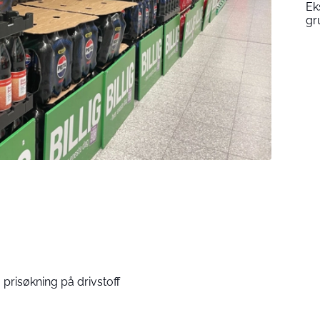
Ek
gr
g prisøkning på drivstoff