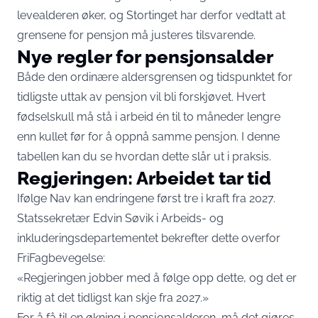
levealderen øker, og Stortinget har derfor vedtatt at
grensene for pensjon må justeres tilsvarende.
Nye regler for pensjonsalder
Både den ordinære aldersgrensen og tidspunktet for
tidligste uttak av pensjon vil bli forskjøvet. Hvert
fødselskull må stå i arbeid én til to måneder lengre
enn kullet før for å oppnå samme pensjon.
I denne
tabellen kan du se hvordan dette slår ut i praksis
.
Regjeringen: Arbeidet tar tid
Ifølge Nav kan endringene først tre i kraft fra 2027.
Statssekretær Edvin Søvik i Arbeids- og
inkluderingsdepartementet bekrefter dette overfor
FriFagbevegelse:
«Regjeringen jobber med å følge opp dette, og det er
riktig at det tidligst kan skje fra 2027.»
For å få til en økning i pensjonsalderen, må det gjøres