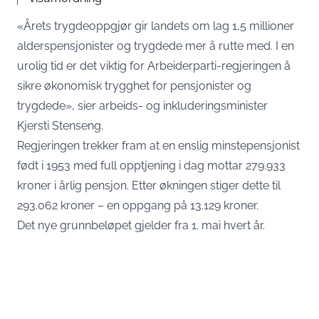
«Årets trygdeoppgjør gir landets om lag 1,5 millioner
alderspensjonister og trygdede mer å rutte med. I en
urolig tid er det viktig for Arbeiderparti-regjeringen å
sikre økonomisk trygghet for pensjonister og
trygdede», sier arbeids- og inkluderingsminister
Kjersti Stenseng.
Regjeringen trekker fram at en enslig minstepensjonist
født i 1953 med full opptjening i dag mottar 279.933
kroner i årlig pensjon. Etter økningen stiger dette til
293.062 kroner – en oppgang på 13.129 kroner.
Det nye grunnbeløpet gjelder fra 1. mai hvert år.