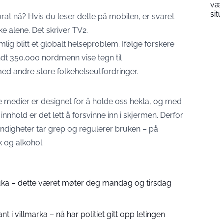
væ
si
rat nå? Hvis du leser dette på mobilen, er svaret
ke alene. Det skriver TV2.
lig blitt et globalt helseproblem. Ifølge forskere
dt 350.000 nordmenn vise tegn til
 med andre store folkehelseutfordringer.
le medier er designet for å holde oss hekta, og med
innhold er det lett å forsvinne inn i skjermen. Derfor
ndigheter tar grep og regulerer bruken – på
 og alkohol.
å uka – dette været møter deg mandag og tirsdag
nt i villmarka – nå har politiet gitt opp letingen