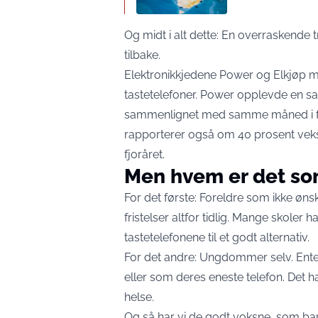
Og midt i alt dette: En overraskende
tilbake.
Elektronikkjedene Power og Elkjøp me
tastetelefoner. Power opplevde en s
sammenlignet med samme måned i fjor
rapporterer også om 40 prosent vekst
fjoråret.
Men hvem er det so
For det første: Foreldre som ikke øns
fristelser altfor tidlig. Mange skoler
tastetelefonene til et godt alternativ.
For det andre: Ungdommer selv. Enten
eller som deres eneste telefon. Det 
helse.
Og så har vi de godt voksne, som bare