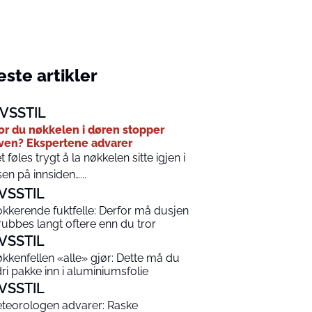
ste artikler
IVSSTIL
or du nøkkelen i døren stopper
ven? Ekspertene advarer
t føles trygt å la nøkkelen sitte igjen i
sen på innsiden…...
IVSSTIL
okkerende fuktfelle: Derfor må dusjen
rubbes langt oftere enn du tror
IVSSTIL
økkenfellen «alle» gjør: Dette må du
dri pakke inn i aluminiumsfolie
IVSSTIL
teorologen advarer: Raske