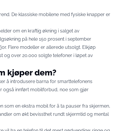
 trend. De klassiske mobilene med fysiske knapper er
lder om en kraftig økning i salget av
algsøkning på hele 150 prosent i september
. Flere modeller er allerede utsolgt. Elkjøp
 og over 20.000 solgte telefoner i løpet av
m kjøper dem?
ker å introdusere barna for smarttelefonens
 har også innført mobilforbud, noe som gjør
 som en ekstra mobil for å ta pauser fra skjermen,
handler om økt bevissthet rundt skjermtid og mental
 vil ha en telefon til det mest nødvendige: ringe og