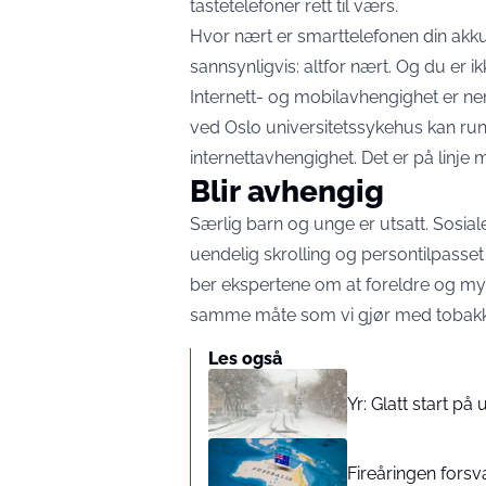
tastetelefoner rett til værs.
Hvor nært er smarttelefonen din akku
sannsynligvis: altfor nært. Og du er ik
Internett- og mobilavhengighet er nem
ved Oslo universitetssykehus kan run
internettavhengighet. Det er på linje
Blir avhengig
Særlig barn og unge er utsatt. Sosia
uendelig skrolling og persontilpasset 
ber ekspertene om at foreldre og my
samme måte som vi gjør med tobakk
Les også
Yr: Glatt start p
Fireåringen forsva