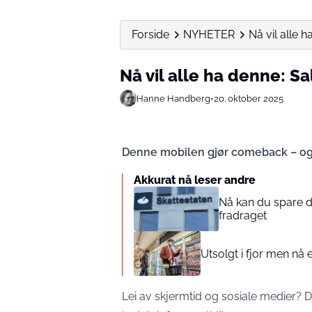
Forside
NYHETER
Nå vil alle 
Nå vil alle ha denne: S
Hanne Handberg
•
20. oktober 2025
Denne mobilen gjør comeback – og de
Akkurat nå leser andre
Nå kan du spare d
fradraget
Utsolgt i fjor men nå e
Lei av skjermtid og sosiale medier? D