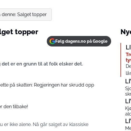
ha denne: Salget topper
alget topper
Nye
Følg dagens.no på Google
L
Tr
ty
t er en grunn til at folk elsker det.
De
lå
L
ette på skatten: Regjeringen har skrudd opp
Sj
sk
L
r den tilbake!
Kj
al
L
u er ikke alene. Nå går salget av klassiske
Me