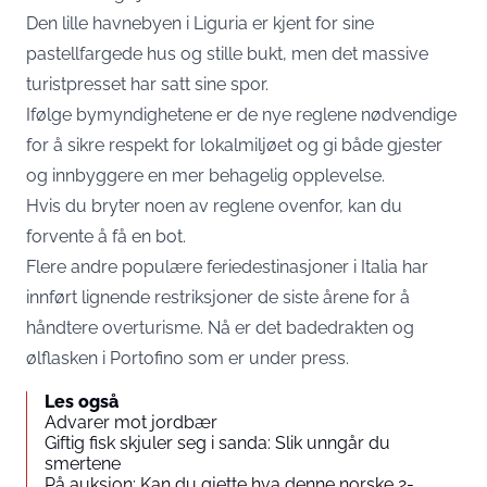
Den lille havnebyen i Liguria er kjent for sine
pastellfargede hus og stille bukt, men det massive
turistpresset har satt sine spor.
Ifølge bymyndighetene er de nye reglene nødvendige
for å sikre respekt for lokalmiljøet og gi både gjester
og innbyggere en mer behagelig opplevelse.
Hvis du bryter noen av reglene ovenfor, kan du
forvente å få en bot.
Flere andre populære feriedestinasjoner i Italia har
innført lignende restriksjoner de siste årene for å
håndtere overturisme. Nå er det badedrakten og
ølflasken i Portofino som er under press.
Les også
Advarer mot jordbær
Giftig fisk skjuler seg i sanda: Slik unngår du
smertene
På auksjon: Kan du gjette hva denne norske 2-