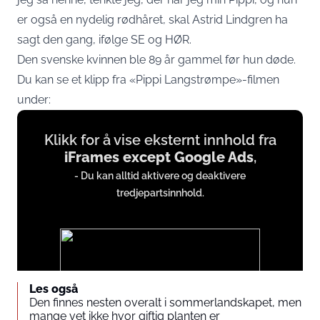
er også en nydelig rødhåret, skal Astrid Lindgren ha
sagt den gang, ifølge SE og HØR.
Den svenske kvinnen ble 89 år gammel før hun døde.
Du kan se et klipp fra «Pippi Langstrømpe»-filmen
under:
Display
Klikk for å vise eksternt innhold fra
content
iFrames except Google Ads
,
from
- Du kan alltid aktivere og deaktivere
iFrames
tredjepartsinnhold.
except
Google
Ads
Les også
Den finnes nesten overalt i sommerlandskapet, men
mange vet ikke hvor giftig planten er