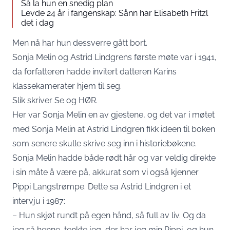
Så la hun en snedig plan
Levde 24 år i fangenskap: Sånn har Elisabeth Fritzl
det i dag
Men nå har hun dessverre gått bort.
Sonja Melin og Astrid Lindgrens første møte var i 1941,
da forfatteren hadde invitert datteren Karins
klassekamerater hjem til seg.
Slik skriver
Se og HØR
.
Her var Sonja Melin en av gjestene, og det var i møtet
med Sonja Melin at Astrid Lindgren fikk ideen til boken
som senere skulle skrive seg inn i historiebøkene.
Sonja Melin hadde både rødt hår og var veldig direkte
i sin måte å være på, akkurat som vi også kjenner
Pippi Langstrømpe. Dette sa Astrid Lindgren i et
intervju i 1987:
– Hun skjøt rundt på egen hånd, så full av liv. Og da
jeg så henne, tenkte jeg, der har jeg min Pippi, og hun