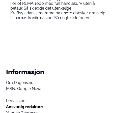
Du godtar å vise eksternt tredjepartsinnhold. Personopplysninger
Forlot REMA 1000 med full handlekurv uten å
kan bli sendt til leverandøren av innholdet og andre
betale: Så skjedde det utenkelige
tredjepartstjenester.
Kreftsyk dansk mamma ba andre dansker om hjelp
til barnas konfirmasjon: Så ringte telefonen
External content
Read more about in our
Privacy statement
Informasjon
Om Dagens.no
MSN,
Google News,
Redaksjon:
Ansvarlig redaktør:
Yvonne Thomsen