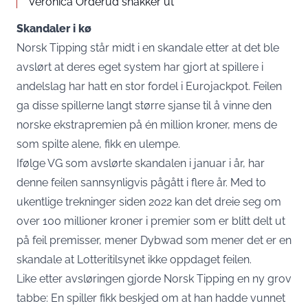
Veronica Orderud snakker ut
Skandaler i kø
Norsk Tipping står midt i en skandale etter at det ble
avslørt at deres eget system har gjort at spillere i
andelslag har hatt en stor fordel i Eurojackpot. Feilen
ga disse spillerne langt større sjanse til å vinne den
norske ekstrapremien på én million kroner, mens de
som spilte alene, fikk en ulempe.
Ifølge VG som avslørte skandalen i januar i år, har
denne feilen sannsynligvis pågått i flere år. Med to
ukentlige trekninger siden 2022 kan det dreie seg om
over 100 millioner kroner i premier som er blitt delt ut
på feil premisser, mener Dybwad som mener det er en
skandale at Lotteritilsynet ikke oppdaget feilen.
Like etter avsløringen gjorde Norsk Tipping en ny grov
tabbe: En spiller fikk beskjed om at han hadde vunnet