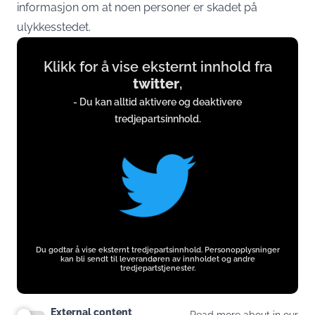
informasjon om at noen personer er skadet på
ulykkesstedet.
Display
Klikk for å vise eksternt innhold fra
content
twitter
,
from
- Du kan alltid aktivere og deaktivere
twitter.com
tredjepartsinnhold.
Du godtar å vise eksternt tredjepartsinnhold. Personopplysninger
kan bli sendt til leverandøren av innholdet og andre
tredjepartstjenester.
External content