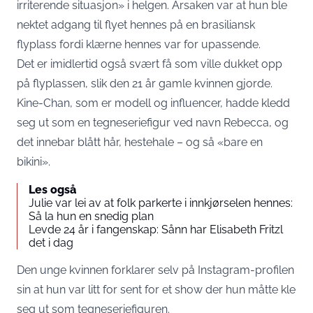
irriterende situasjon» i helgen. Årsaken var at hun ble
nektet adgang til flyet hennes på en brasiliansk
flyplass fordi klærne hennes var for upassende.
Det er imidlertid også svært få som ville dukket opp
på flyplassen, slik den 21 år gamle kvinnen gjorde.
Kine-Chan, som er modell og influencer, hadde kledd
seg ut som en tegneseriefigur ved navn Rebecca, og
det innebar blått hår, hestehale – og så «bare en
bikini».
Les også
Julie var lei av at folk parkerte i innkjørselen hennes:
Så la hun en snedig plan
Levde 24 år i fangenskap: Sånn har Elisabeth Fritzl
det i dag
Den unge kvinnen forklarer selv på Instagram-profilen
sin at hun var litt for sent for et show der hun måtte kle
seg ut som tegneseriefiguren.