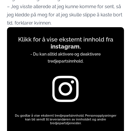
– Jeg visste allerede at jeg kunne komme for sent, så
jeg kledde på meg for at jeg skulle slippe å kaste bort
tid, forklarer kvinnen.
Display
Klikk for å vise eksternt innhold fra
content
instagram
,
from
- Du kan alltid aktivere og deaktivere
instagram.com
tredjepartsinnhold.
Du godtar å vise eksternt tredjepartsinnhold. Personopplysninger
kan bli sendt til leverandøren av innholdet og andre
tredjepartstjenester.