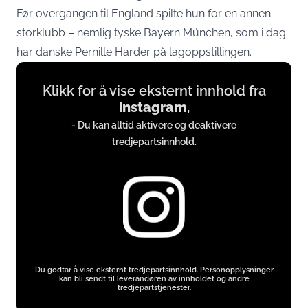
Før overgangen til England spilte hun for en annen
storklubb – nemlig tyske Bayern München, som i dag
har danske Pernille Harder på lagoppstillingen.
Display
Klikk for å vise eksternt innhold fra
content
instagram
,
from
- Du kan alltid aktivere og deaktivere
instagram.com
tredjepartsinnhold.
Du godtar å vise eksternt tredjepartsinnhold. Personopplysninger
kan bli sendt til leverandøren av innholdet og andre
tredjepartstjenester.