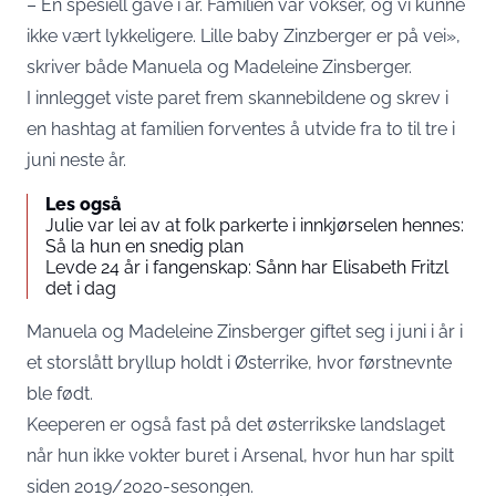
– En spesiell gave i år. Familien vår vokser, og vi kunne
ikke vært lykkeligere. Lille baby Zinzberger er på vei»,
skriver både Manuela og Madeleine Zinsberger.
I innlegget viste paret frem skannebildene og skrev i
en hashtag at familien forventes å utvide fra to til tre i
juni neste år.
Les også
Julie var lei av at folk parkerte i innkjørselen hennes:
Så la hun en snedig plan
Levde 24 år i fangenskap: Sånn har Elisabeth Fritzl
det i dag
Manuela og Madeleine Zinsberger giftet seg i juni i år i
et storslått bryllup holdt i Østerrike, hvor førstnevnte
ble født.
Keeperen er også fast på det østerrikske landslaget
når hun ikke vokter buret i Arsenal, hvor hun har spilt
siden 2019/2020-sesongen.