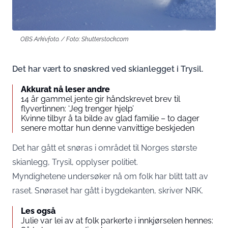
OBS Arkivfoto. / Foto: Shutterstock.com
Det har vært to snøskred ved skianlegget i Trysil.
Akkurat nå leser andre
14 år gammel jente gir håndskrevet brev til
flyvertinnen: ‘Jeg trenger hjelp’
Kvinne tilbyr å ta bilde av glad familie – to dager
senere mottar hun denne vanvittige beskjeden
Det har gått et snøras i området til Norges største
skianlegg, Trysil, opplyser politiet.
Myndighetene undersøker nå om folk har blitt tatt av
raset. Snøraset har gått i bygdekanten, skriver NRK.
Les også
Julie var lei av at folk parkerte i innkjørselen hennes: