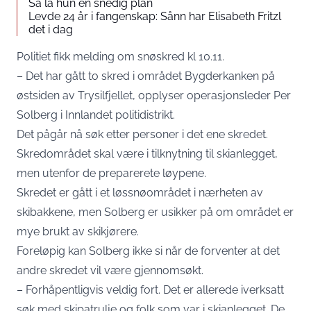
Så la hun en snedig plan
Levde 24 år i fangenskap: Sånn har Elisabeth Fritzl
det i dag
Politiet fikk melding om snøskred kl 10.11.
– Det har gått to skred i området Bygderkanken på
østsiden av Trysilfjellet, opplyser operasjonsleder Per
Solberg i Innlandet politidistrikt.
Det pågår nå søk etter personer i det ene skredet.
Skredområdet skal være i tilknytning til skianlegget,
men utenfor de preparerete løypene.
Skredet er gått i et løssnøområdet i nærheten av
skibakkene, men Solberg er usikker på om området er
mye brukt av skikjørere.
Foreløpig kan Solberg ikke si når de forventer at det
andre skredet vil være gjennomsøkt.
– Forhåpentligvis veldig fort. Det er allerede iverksatt
søk med skipatrulje og folk som var i skianlegget. De