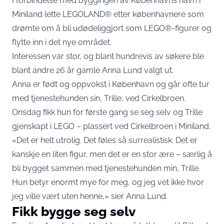
I forbindelse med byggingen av Københavns havn i
Miniland lette LEGOLAND® etter københavnere som
drømte om å bli udødeliggjort som LEGO®-figurer og
flytte inn i det nye området.
Interessen var stor, og blant hundrevis av søkere ble
blant andre 26 år gamle Anna Lund valgt ut.
Anna er født og oppvokst i København og går ofte tur
med tjenestehunden sin, Trille, ved Cirkelbroen.
Onsdag fikk hun for første gang se seg selv og Trille
gjenskapt i LEGO – plassert ved Cirkelbroen i Miniland.
«Det er helt utrolig. Det føles så surrealistisk. Det er
kanskje en liten figur, men det er en stor ære – særlig å
bli bygget sammen med tjenestehunden min, Trille.
Hun betyr enormt mye for meg, og jeg vet ikke hvor
jeg ville vært uten henne,» sier Anna Lund.
Fikk bygge seg selv