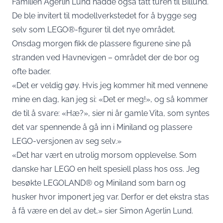
Familien Agerlin Lund hadde også tatt turen til Billund.
De ble invitert til modellverkstedet for å bygge seg
selv som LEGO®-figurer til det nye området.
Onsdag morgen fikk de plassere figurene sine på
stranden ved Havnevigen – området der de bor og
ofte bader.
«Det er veldig gøy. Hvis jeg kommer hit med vennene
mine en dag, kan jeg si: «Det er meg!», og så kommer
de til å svare: «Hæ?», sier ni år gamle Vita, som syntes
det var spennende å gå inn i Miniland og plassere
LEGO-versjonen av seg selv.»
«Det har vært en utrolig morsom opplevelse. Som
danske har LEGO en helt spesiell plass hos oss. Jeg
besøkte LEGOLAND® og Miniland som barn og
husker hvor imponert jeg var. Derfor er det ekstra stas
å få være en del av det,» sier Simon Agerlin Lund.