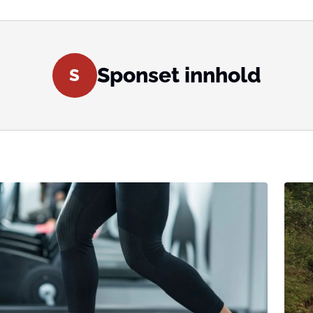
Sponset innhold
S