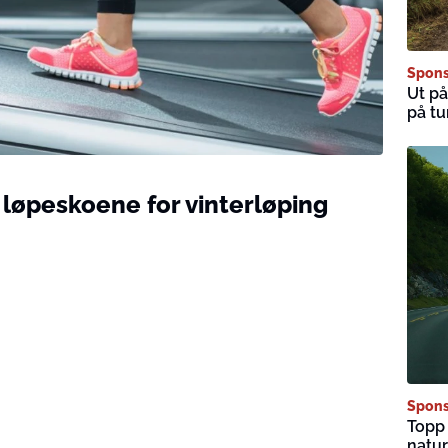
Spons
Ut på
på tu
e løpeskoene for vinterløping
Spons
Topp 
natur