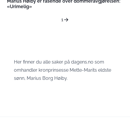
Marius Høiby er rasende over dommeravgjørelsen:
«Urimelig»
1
Her finner du alle saker på dagens.no som
omhandler kronprinsesse Mette-Marits eldste
sønn, Marius Borg Høiby.