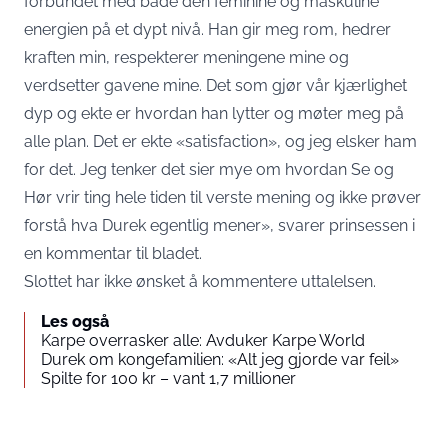
forbundet med både den feminine og maskuline
energien på et dypt nivå. Han gir meg rom, hedrer
kraften min, respekterer meningene mine og
verdsetter gavene mine. Det som gjør vår kjærlighet
dyp og ekte er hvordan han lytter og møter meg på
alle plan. Det er ekte «satisfaction», og jeg elsker ham
for det. Jeg tenker det sier mye om hvordan Se og
Hør vrir ting hele tiden til verste mening og ikke prøver
forstå hva Durek egentlig mener», svarer prinsessen i
en kommentar til bladet.
Slottet har ikke ønsket å kommentere uttalelsen.
Les også
Karpe overrasker alle: Avduker Karpe World
Durek om kongefamilien: «Alt jeg gjorde var feil»
Spilte for 100 kr – vant 1,7 millioner