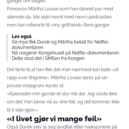
ganger om dagen.
Prinsesse Märtha Louise som han dannet par med
allerede da, ble aldri nevnt med navn i podcasten,
men han refererte til «my girlfriend» flere ganger.
Les også
Så mye fikk Durek og Märtha betalt for Netflix-
dokumentaren
Nå reagerer Kongehuset på Netflix-dokumentaren:
Dette stod det i SMSen fra Kongen
Det førte til at han fikk det man nærmest kan kalle «et
rapp over fingrene». Märtha Louise skrev på sin
private instagram-konto at:
«Kjæresten min gjorde et stor feil der. Jeg visste ikke
om det. Han lærer nå av sine feil, og det kommer ikke
til å skje igjen.»
«I livet gjør vi mange feil»
Også Durek selv la seg langflat etter reaksjonene på