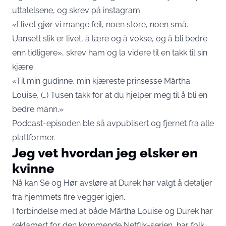
uttalelsene, og skrev på instagram:
«I livet gjør vi mange feil, noen store, noen små.
Uansett slik er livet, å lære og å vokse, og å bli bedre
enn tidligere», skrev ham og la videre til en takk til sin
kjære:
«Til min gudinne, min kjæreste prinsesse Märtha
Louise, (…) Tusen takk for at du hjelper meg til å bli en
bedre mann.»
Podcast-episoden ble så avpublisert og fjernet fra alle
plattformer.
Jeg vet hvordan jeg elsker en
kvinne
Nå kan
Se og Hør
avsløre at Durek har valgt å detaljer
fra hjemmets fire vegger igjen.
I forbindelse med at både Märtha Louise og Durek har
reklamert for den kommende Netflix-serien, har folk