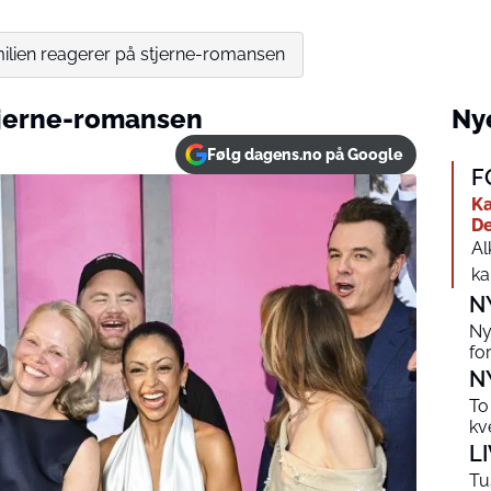
ilien reagerer på stjerne-romansen
tjerne-romansen
Nye
Følg dagens.no på Google
F
Ka
De
Al
ka
N
Ny
fo
N
To
kv
L
Tu