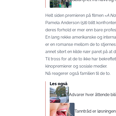
Helt siden premieren på filmen
«A Na
Pamela Anderson (58) blitt konfront
deres forhold er mer enn bare profes
En lang rekke amerikanske og internas
er en romanse mellom de to stjernes
annet sitert en kilde nær paret på at d
Til tross for at de to ikke har bekref
kinopremierer og sosiale medier.
Nå reagerer også familien til de to.
Les også
Advarer hver åttende bili
Tanntråd er løsningen