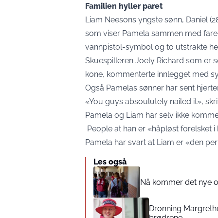
Familien hyller paret
Liam Neesons yngste sønn, Daniel (28
som viser Pamela sammen med faren ha
vannpistol-symbol og to utstrakte h
Skuespilleren Joely Richard som er 
kone, kommenterte innlegget med syv
Også Pamelas sønner har sent hjerter 
«You guys absoulutely nailed it», skr
Pamela og Liam har selv ikke kommen
People
at han er «håpløst forelsket 
Pamela har svart at Liam er «den pe
Les også
Nå kommer det nye og
Dronning Margrethe
brødrene