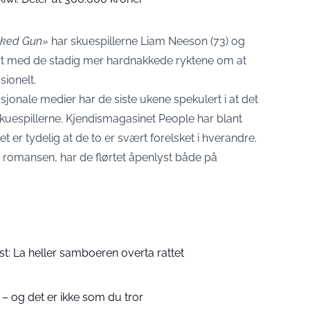
ked Gun»
har skuespillerne Liam Neeson (73) og
ert med de stadig mer hardnakkede ryktene om at
sionelt.
jonale medier har de siste ukene spekulert i at det
kuespillerne. Kjendismagasinet
People
har blant
et er tydelig at de to er svært forelsket i hverandre.
tet romansen, har de flørtet åpenlyst både på
st: La heller samboeren overta rattet
 – og det er ikke som du tror