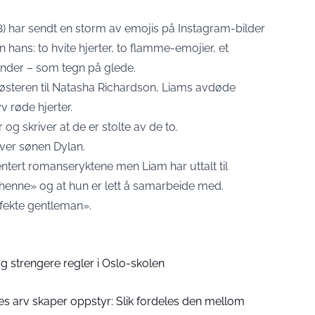
) har sendt en storm av emojis på Instagram-bilder
ns: to hvite hjerter, to flamme-emojier, et
ender – som tegn på glede.
søsteren til Natasha Richardson, Liams avdøde
 røde hjerter.
og skriver at de er stolte av de to.
iver sønen Dylan.
tert romanseryktene men Liam har uttalt til
i henne» og at hun er lett å samarbeide med.
rfekte gentleman».
 strengere regler i Oslo-skolen
s arv skaper oppstyr: Slik fordeles den mellom