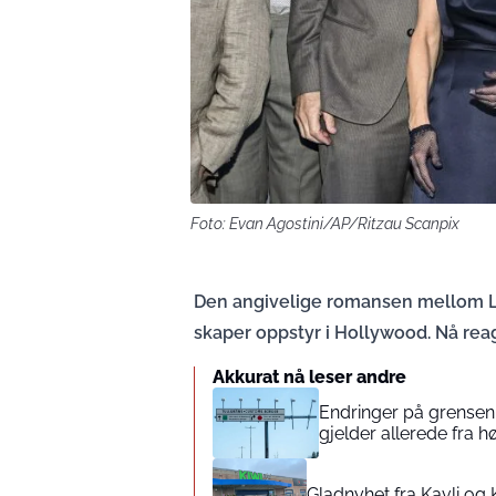
Foto: Evan Agostini/AP/Ritzau Scanpix
Den angivelige romansen mellom L
skaper oppstyr i Hollywood. Nå reag
Akkurat nå leser andre
Endringer på grensen 
gjelder allerede fra h
Gladnyhet fra Kavli og 