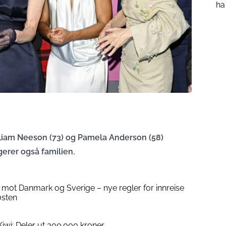
ha
iam Neeson (73) og Pamela Anderson (58)
erer også familien.
mot Danmark og Sverige – nye regler for innreise
østen
Kiwi: Deler ut 300.000 kroner