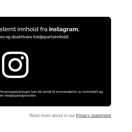
ksternt innhold fra
instagram
,
vere og deaktivere tredjepartsinnhold.
 Personopplysninger kan bli sendt til leverandøren av innholdet og
re tredjepartstjenester.
Read more about in our
Privacy statement