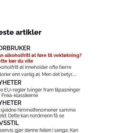
ste artikler
ORBRUKER
n alkoholfritt øl føre til vektøkning?
tte bør du vite
koholfritt øl inneholder ofte færre
lorier enn vanlig øl. Men det betyr…...
YHETER
e EU-regler tvinger fram tilpasninger
r Freia-klassikerne
YHETER
 sjeldne himmelfenomener samme
eld: Dette kan nordmenn få se
IVSSTIL
senvis gjør denne feilen i senga: Kan