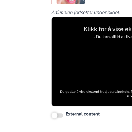
Artikkelen fortsetter under bildet.
Display
Klikk for å vise e
content
from
- Du kan alltid akti
instagram.com
Du godtar å vise eksternt tredjepartsinnhold.
and
External content