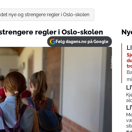
et nye og strengere regler i Oslo-skolen
trengere regler i Oslo-skolen
Nye
Følg dagens.no på Google
L
Sj
du
tr
Ba
mi
L
Kj
al
L
Me
væ
si