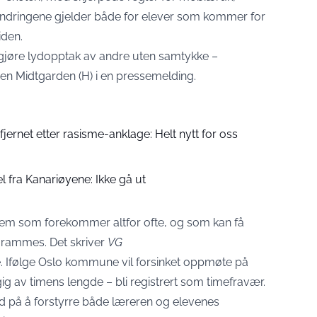
 Endringene gjelder både for elever som kommer for
iden.
er gjøre lydopptak av andre uten samtykke –
en Midtgarden (H) i en pressemelding.
ernet etter rasisme-anklage: Helt nytt for oss
fra Kanariøyene: Ikke gå ut
blem som forekommer altfor ofte, og som kan få
 rammes. Det skriver
VG
. Ifølge Oslo kommune vil forsinket oppmøte på
ig av timens lengde – bli registrert som timefravær.
 på å forstyrre både læreren og elevenes