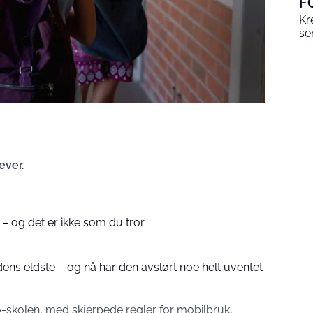
F
Kr
se
ever.
 – og det er ikke som du tror
ns eldste – og nå har den avslørt noe helt uventet
Oslo-skolen, med skjerpede regler for mobilbruk,