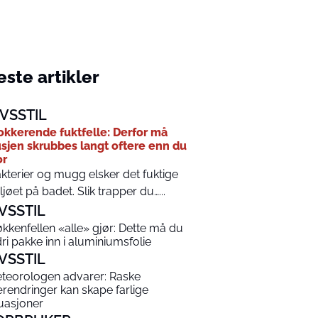
ste artikler
IVSSTIL
okkerende fuktfelle: Derfor må
sjen skrubbes langt oftere enn du
or
kterier og mugg elsker det fuktige
ljøet på badet. Slik trapper du…...
IVSSTIL
økkenfellen «alle» gjør: Dette må du
dri pakke inn i aluminiumsfolie
IVSSTIL
teorologen advarer: Raske
rendringer kan skape farlige
tuasjoner