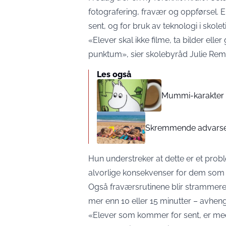
fotografering, fravær og oppførsel.
sent, og for bruk av teknologi i skolet
«Elever skal ikke filme, ta bilder ell
punktum», sier skolebyråd Julie Rem
Les også
Mummi-karakter fj
Skremmende advarsel 
Hun understreker at dette er et pro
alvorlige konsekvenser for dem som
Også fraværsrutinene blir strammere
mer enn 10 eller 15 minutter – avheng
«Elever som kommer for sent, er med