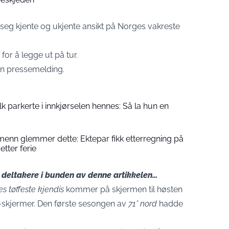
 seg kjente og ukjente ansikt på Norges vakreste
for å legge ut på tur.
en pressemelding.
folk parkerte i innkjørselen hennes: Så la hun en
enn glemmer dette: Ektepar fikk etterregning på
etter ferie
s deltakere i bunden av denne artikkelen…
es tøffeste kjendis
kommer på skjermen til høsten
V-skjermer. Den første sesongen av
71° nord
hadde