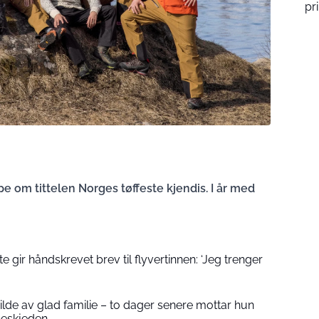
pr
pe om tittelen Norges tøffeste kjendis. I år med
 gir håndskrevet brev til flyvertinnen: ‘Jeg trenger
 bilde av glad familie – to dager senere mottar hun
beskjeden