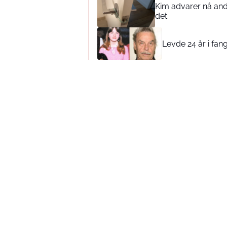
Kim advarer nå andr
det
Levde 24 år i fang