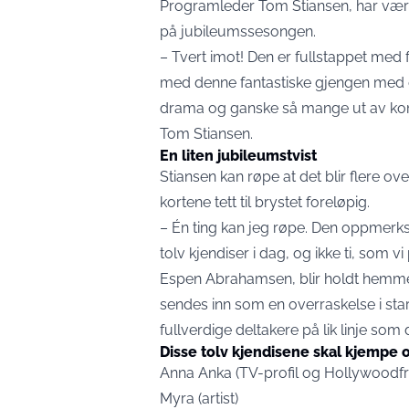
Programleder Tom Stiansen, har vært 
på jubileumssesongen.
– Tvert imot! Den er fullstappet med 
med denne fantastiske gjengen med 
drama og ganske så mange ut av komf
Tom Stiansen.
En liten jubileumstvist
Stiansen kan røpe at det blir flere o
kortene tett til brystet foreløpig.
– Én ting kan jeg røpe. Den oppmerks
tolv kjendiser i dag, og ikke ti, som 
Espen Abrahamsen, blir holdt hemmeli
sendes inn som en overraskelse i star
fullverdige deltakere på lik linje som 
Disse tolv kjendisene skal kjempe 
Anna Anka (TV-profil og Hollywoodfr
Myra (artist)