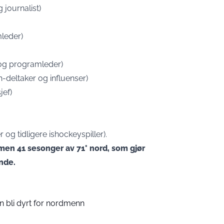
journalist)
mleder)
r og programleder)
h-deltaker og influenser)
jef)
g tidligere ishockeyspiller).
mmen 41 sesonger av 71° nord, som gjør
ende.
an bli dyrt for nordmenn