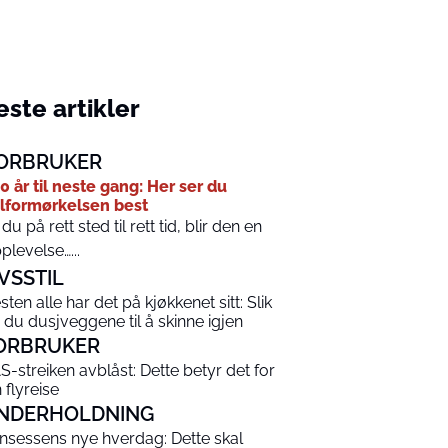
ste artikler
ORBRUKER
0 år til neste gang: Her ser du
lformørkelsen best
 du på rett sted til rett tid, blir den en
plevelse…...
IVSSTIL
sten alle har det på kjøkkenet sitt: Slik
r du dusjveggene til å skinne igjen
ORBRUKER
S-streiken avblåst: Dette betyr det for
 flyreise
NDERHOLDNING
insessens nye hverdag: Dette skal