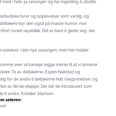
med i hele 34 sesonger og har ingenting å utsette
fantastiske turer og opplevelser som vanlig, og
deltakere byr den også på masse humor, noe
ort sonen-øyeblikk. Det er bare å glede seg, sier
verraskelser i den nye sesongen, men han holder
omme seer vil kanskje legge merke til at vi lanserer
vi pleier. To av deltakerne, Espen Nakstad og
g for de andre ti deltakerne helt i begynnelsen, og
ten av første etappe. Der blir de introdusert som
de ti andre, forteller Stiansen.
om seieren:
ue)