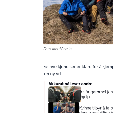
Foto: Matti Bernitz
12 nye kjendiser er klare for å kjem
en ny vri.
Akkurat nå leser andre
14 år gammel jente
hjelp’
Kvinne tilbyr å ta
denne vanvittige 