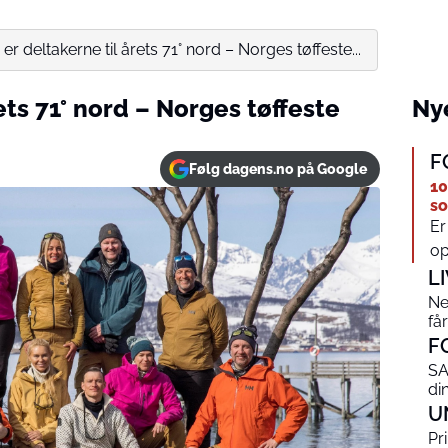
 er deltakerne til årets 71° nord – Norges tøffeste...
ets 71° nord – Norges tøffeste
Nye
F
Følg dagens.no på Google
10
so
Er
op
L
Ne
få
F
SA
din
U
Pr