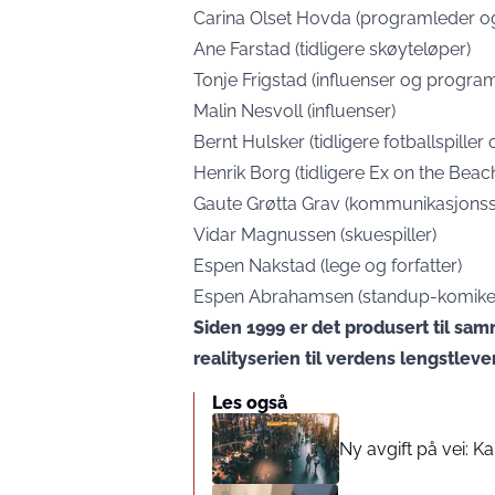
Carina Olset Hovda (programleder og 
Ane Farstad (tidligere skøyteløper)
Tonje Frigstad (influenser og progra
Malin Nesvoll (influenser)
Bernt Hulsker (tidligere fotballspille
Henrik Borg (tidligere Ex on the Beac
Gaute Grøtta Grav (kommunikasjonss
Vidar Magnussen (skuespiller)
Espen Nakstad (lege og forfatter)
Espen Abrahamsen (standup-komiker o
Siden 1999 er det produsert til sa
realityserien til verdens lengstlev
Les også
Ny avgift på vei: K