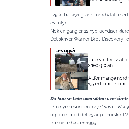
I 25 år har «71 grader nord» tatt med
eventyr.
Nok en gang er 12 nye kjendiser klare 
Det skriver Warner Bros Discovery i 
Les også
Julie var lei av at 
snedig plan
Altfor mange nordm
1,5 millioner kroner 
Du kan se hele oversikten over året
Den nye sesongen av
71° nord – Norg
og feirer med det 25 år på norske T
premiere høsten 1999.