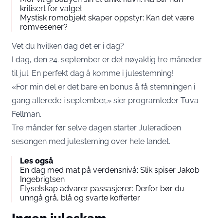
kritisert for valget
Mystisk romobjekt skaper oppstyr: Kan det være
romvesener?
Vet du hvilken dag det er i dag?
I dag, den 24. september er det nøyaktig tre måneder
til jul. En perfekt dag å komme i julestemning!
«For min del er det bare en bonus å få stemningen i
gang allerede i september,» sier programleder Tuva
Fellman.
Tre månder før selve dagen starter Juleradioen
sesongen med julesteming over hele landet.
Les også
En dag med mat på verdensnivå: Slik spiser Jakob
Ingebrigtsen
Flyselskap advarer passasjerer: Derfor bør du
unngå grå, blå og svarte kofferter
Ingen juleskam