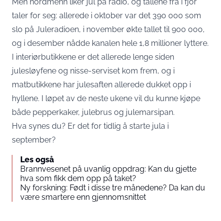
Men nordmenn liker jul på radio, og tallene fra i fjor
taler for seg: allerede i oktober var det 390 000 som
slo på Juleradioen, i november økte tallet til 900 000,
og i desember nådde kanalen hele 1,8 millioner lyttere.
I interiørbutikkene er det allerede lenge siden
julesløyfene og nisse-serviset kom frem, og i
matbutikkene har julesaften allerede dukket opp i
hyllene. I løpet av de neste ukene vil du kunne kjøpe
både pepperkaker, julebrus og julemarsipan.
Hva synes du? Er det for tidlig å starte jula i
september?
Les også
Brannvesenet på uvanlig oppdrag: Kan du gjette
hva som fikk dem opp på taket?
Ny forskning: Født i disse tre månedene? Da kan du
være smartere enn gjennomsnittet