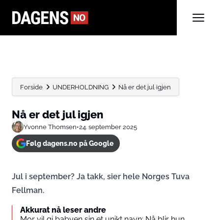
Forside
UNDERHOLDNING
Nå er det jul igjen
Nå er det jul igjen
Yvonne Thomsen
•
24. september 2025
Følg dagens.no på Google
Jul i september? Ja takk, sier hele Norges Tuva
Fellman.
Akkurat nå leser andre
Mor vil gi babyen sin et unikt navn: Nå blir hun