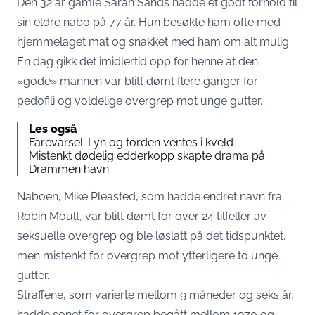
Den 32 år gamle Sarah Sands hadde et godt forhold til
sin eldre nabo på 77 år. Hun besøkte ham ofte med
hjemmelaget mat og snakket med ham om alt mulig.
En dag gikk det imidlertid opp for henne at den
«gode» mannen var blitt dømt flere ganger for
pedofili og voldelige overgrep mot unge gutter.
Les også
Farevarsel: Lyn og torden ventes i kveld
Mistenkt dødelig edderkopp skapte drama på
Drammen havn
Naboen, Mike Pleasted, som hadde endret navn fra
Robin Moult, var blitt dømt for over 24 tilfeller av
seksuelle overgrep og ble løslatt på det tidspunktet,
men mistenkt for overgrep mot ytterligere to unge
gutter.
Straffene, som varierte mellom 9 måneder og seks år,
hadde sonet for overgrep begått mellom 1970 og