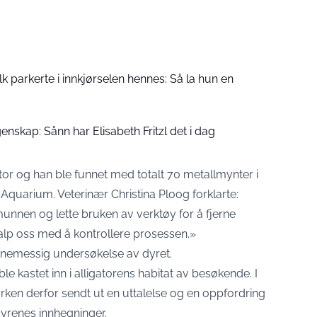
folk parkerte i innkjørselen hennes: Så la hun en
enskap: Sånn har Elisabeth Fritzl det i dag
or og han ble funnet med totalt 70 metallmynter i
quarium. Veterinær Christina Ploog forklarte:
 munnen og lette bruken av verktøy for å fjerne
alp oss med å kontrollere prosessen.»
tinemessig undersøkelse av dyret.
 kastet inn i alligatorens habitat av besøkende. I
ken derfor sendt ut en uttalelse og en oppfordring
 dyrenes innhegninger.