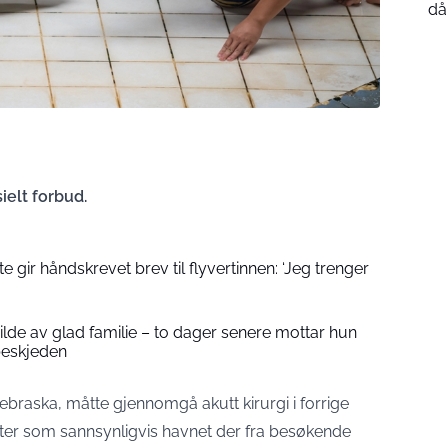
då
ielt forbud.
 gir håndskrevet brev til flyvertinnen: ‘Jeg trenger
 bilde av glad familie – to dager senere mottar hun
beskjeden
ebraska, måtte gjennomgå akutt kirurgi i forrige
ynter som sannsynligvis havnet der fra besøkende