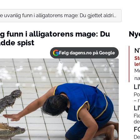
uvanlig funn i alligatorens mage: Du gjettet aldri...
g funn i alligatorens mage: Du
Nye
adde spist
N
Følg dagens.no på Google
St
le
Me
næ
L
Po
– 
L
Fl
de
F
De