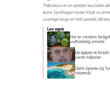
Thibodaux er en sjelden leucistisk a
øyne. Dyrehagen huser totalt 10 amer
uvanlige farge en helt spesiell attraks
Les også
Her er verdens farligs
uutholdelig smerte
De kjøpte et forlat
verdt millioner
Glem Spania og Tyrk
reisemål