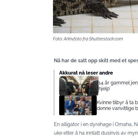
Foto: Arkivfoto fra Shutterstock.com
Nå har de satt opp skilt med et spes
Akkurat nå leser andre
14 år gammel jente
hjelp’
Kvinne tilbyr å ta
denne vanvittige 
En alligator i en dyrehage i Omaha, N
uke etter å ha inntatt dusinvis av m