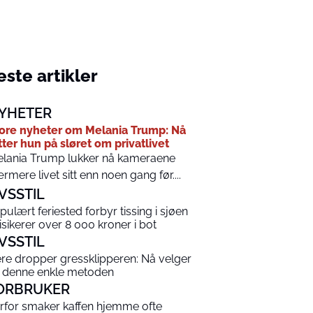
ste artikler
YHETER
ore nyheter om Melania Trump: Nå
tter hun på sløret om privatlivet
lania Trump lukker nå kameraene
rmere livet sitt enn noen gang før....
IVSSTIL
pulært feriested forbyr tissing i sjøen
risikerer over 8 000 kroner i bot
IVSSTIL
ere dropper gressklipperen: Nå velger
 denne enkle metoden
ORBRUKER
rfor smaker kaffen hjemme ofte