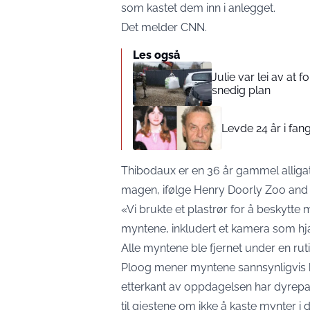
som kastet dem inn i anlegget.
Det melder
CNN.
Les også
Julie var lei av at 
snedig plan
Levde 24 år i fang
Thibodaux er en 36 år gammel alligat
magen, ifølge Henry Doorly Zoo and A
«Vi brukte et plastrør for å beskytte
myntene, inkludert et kamera som hj
Alle myntene ble fjernet under en ru
Ploog mener myntene sannsynligvis ble
etterkant av oppdagelsen har dyrepar
til gjestene om ikke å kaste mynter i