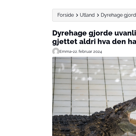
Forside
Utland
Dyrehage gjorde 
Dyrehage gjorde uvanli
gjettet aldri hva den h
Emma
•
22. februar 2024