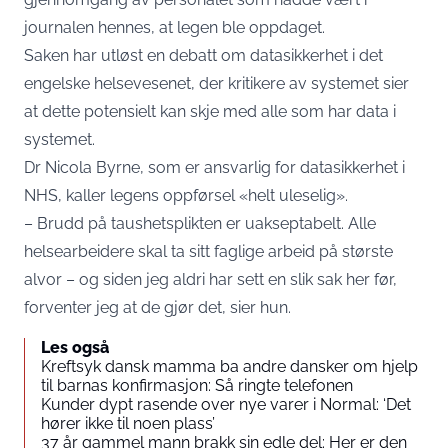
journalen hennes, at legen ble oppdaget.
Saken har utløst en debatt om datasikkerhet i det
engelske helsevesenet, der kritikere av systemet sier
at dette potensielt kan skje med alle som har data i
systemet.
Dr Nicola Byrne, som er ansvarlig for datasikkerhet i
NHS, kaller legens oppførsel «helt uleselig».
– Brudd på taushetsplikten er uakseptabelt. Alle
helsearbeidere skal ta sitt faglige arbeid på største
alvor – og siden jeg aldri har sett en slik sak her før,
forventer jeg at de gjør det, sier hun.
Les også
Kreftsyk dansk mamma ba andre dansker om hjelp
til barnas konfirmasjon: Så ringte telefonen
Kunder dypt rasende over nye varer i Normal: ‘Det
hører ikke til noen plass’
37 år gammel mann brakk sin edle del: Her er den