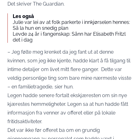
Det skriver
The Guardian
.
Les også
Julie var lei av at folk parkerte i innkjørselen hennes:
Så la hun en snedig plan
Levde 24 år i fangenskap: Sånn har Elisabeth Fritzl
det i dag
– Jeg følte meg krenket da jeg fant ut at denne
kvinnen, som jeg ikke kjente, hadde klart å få tilgang til
intime detaljer om livet mitt flere ganger. Dette var
veldig personlige ting som bare mine nærmeste visste
– en familietragedie, sier hun.
Legen hadde senere fortalt ekskjæresten om sin nye
kjærestes hemmeligheter. Legen sa at hun hadde fått
informasjon fra venner av offeret eller på lokale
fritidsaktiviteter.
Det var ikke før offeret ba om en grundig
gjennomgang av personalet som hadde vært i