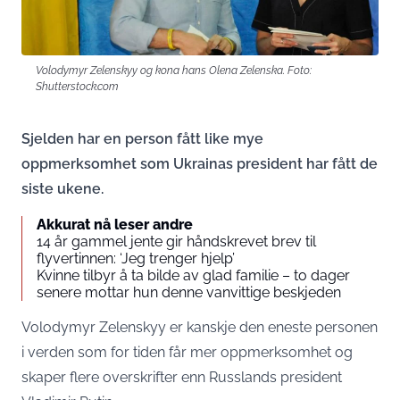
Volodymyr Zelenskyy og kona hans Olena Zelenska. Foto:
Shutterstock.com
Sjelden har en person fått like mye
oppmerksomhet som Ukrainas president har fått de
siste ukene.
Akkurat nå leser andre
14 år gammel jente gir håndskrevet brev til
flyvertinnen: ‘Jeg trenger hjelp’
Kvinne tilbyr å ta bilde av glad familie – to dager
senere mottar hun denne vanvittige beskjeden
Volodymyr Zelenskyy er kanskje den eneste personen
i verden som for tiden får mer oppmerksomhet og
skaper flere overskrifter enn Russlands president