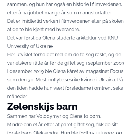
sammen, og hun har også en historie i filmverdenen,
etter å ha jobbet mange år som manusforfatter.
Det er imidlertid verken i filmverdenen eller på skolen
at de to ble kjent med hverandre.
Det var først da Olena studerte arkitektur ved KNU
University of Ukraine.
Her utviklet forholdet mellom de to seg raskt, og de
var elskere i åtte år før de giftet seg i september 2003.
I desember 2019 ble Olena kåret av magasinet Focus
som den 30. Mest innflytelsesrike kvinne i Ukraina. På
den tiden hadde hun vært førstedame i omtrent seks
måneder.
Zelenskijs barn
Sammen har Volodymyr og Olena to børn.
Mindre enn et år etter at paret giftet seg, fikk de sitt
første barn; Oleksandra. Hun ble født 15. juli 2004 og