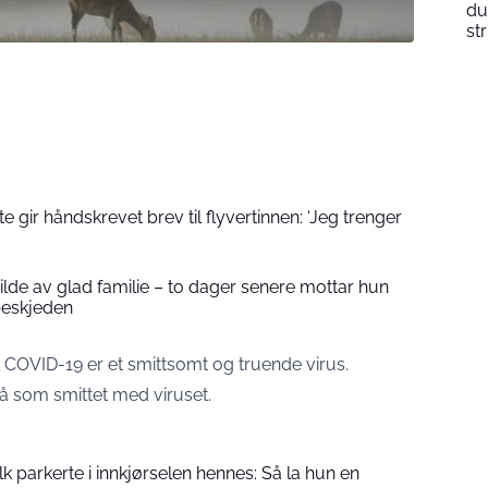
du
st
 gir håndskrevet brev til flyvertinnen: ‘Jeg trenger
 bilde av glad familie – to dager senere mottar hun
beskjeden
t COVID-19 er et smittsomt og truende virus.
på som smittet med viruset.
folk parkerte i innkjørselen hennes: Så la hun en