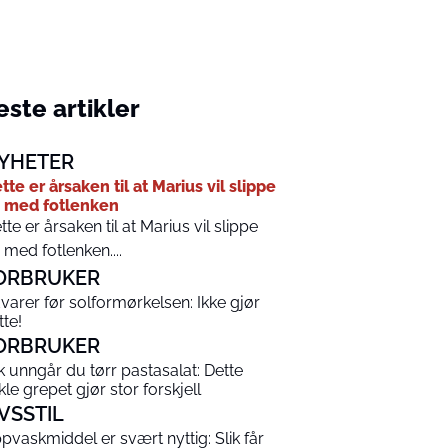
ste artikler
YHETER
tte er årsaken til at Marius vil slippe
 med fotlenken
tte er årsaken til at Marius vil slippe
 med fotlenken....
ORBRUKER
varer før solformørkelsen: Ikke gjør
tte!
ORBRUKER
ik unngår du tørr pastasalat: Dette
kle grepet gjør stor forskjell
IVSSTIL
pvaskmiddel er svært nyttig: Slik får