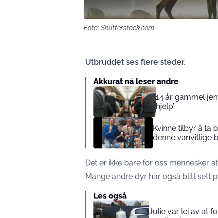
Foto: Shutterstock.com
Utbruddet ses flere steder.
Akkurat nå leser andre
14 år gammel jente
hjelp’
Kvinne tilbyr å ta
denne vanvittige 
Det er ikke bare for oss mennesker a
Mange andre dyr har også blitt sett 
Les også
Julie var lei av at 