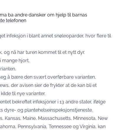
a ba andre dansker om hjelp til barnas
gte telefonen
et infeksjon i blant annet snøleoparder, hvor flere til
og nå har turen kommet til et nytt dyr.
 i mange hjort.
rianten.
e seg å bære den svært overførbare varianten,
News
, der avisen sier de frykter at de kan bli et
ilde til nye varianter.
t bekreftet infeksjoner i 13 andre stater, ifølge
s dyre- og plantehelseinspeksjonstjeneste.
nois, Kansas, Maine, Massachusetts, Minnesota, New
lahoma, Pennsylvania, Tennessee og Virginia, kan