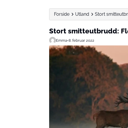
Forside
Utland
Stort smitteutb
Stort smitteutbrudd: F
Emma
•
8. februar 2022