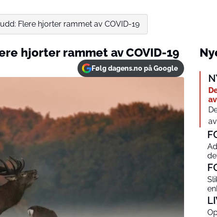
rudd: Flere hjorter rammet av COVID-19
lere hjorter rammet av COVID-19
Nye
Følg dagens.no på Google
N
De
av
De
av
F
Ad
de
F
Sl
en
L
Op