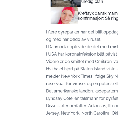
snedig plan
Kreftsyk dansk mamm
konfirmasjon: Så rin
I flere dyreparker har det blitt oppdag
og med har dødd av viruset.
I Danmark opplevde de det med mink, 
I USA har koronainfeksjon blitt påvist
Videre er de smittet med Omikron-va
Hvithalet hjort på Staten Island vist
melder New York Times, ifølge
Sky 
reservoar for viruset og en potensiell k
Det amerikanske landbruksdepartemente
Lyndsay Cole, en talsmann for byrået
Disse stater omfatter: Arkansas, Illi
Jersey, New York, North Carolina, Ok