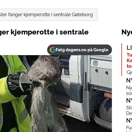
er fanger kjemperotte i sentrale Gøteborg
er kjemperotte i sentrale
Nye
L
Følg dagens.no på Google
Tu
Ka
to
Gj
N
Ny
so
N
St
De
N
Fu