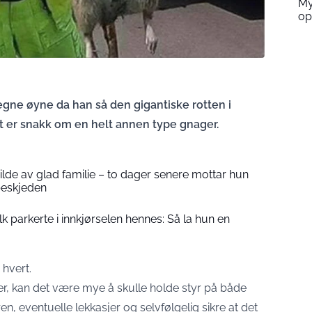
My
op
egne øyne da han så den gigantiske rotten i
t er snakk om en helt annen type gnager.
 bilde av glad familie – to dager senere mottar hun
beskjeden
folk parkerte i innkjørselen hennes: Så la hun en
hvert.
r, kan det være mye å skulle holde styr på både
en, eventuelle lekkasjer og selvfølgelig sikre at det