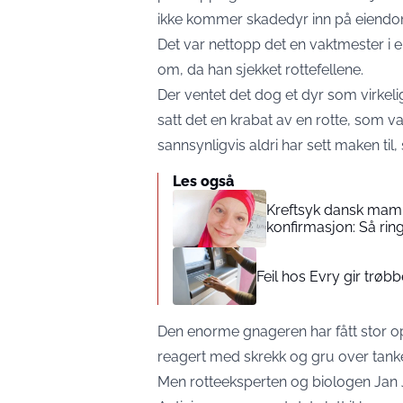
ikke kommer skadedyr inn på eiend
Det var nettopp det en vaktmester i e
om, da han sjekket rottefellene.
Der ventet det dog et dyr som virkelig
satt det en krabat av en rotte, som 
sannsynligvis aldri har sett maken til,
Les også
Kreftsyk dansk mamm
konfirmasjon: Så rin
Feil hos Evry gir trø
Den enorme gnageren har fått stor 
reagert med skrekk og gru over tanke
Men rotteeksperten og biologen Jan