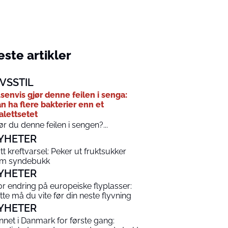
ste artikler
IVSSTIL
senvis gjør denne feilen i senga:
n ha flere bakterier enn et
alettsetet
ør du denne feilen i sengen?...
YHETER
tt kreftvarsel: Peker ut fruktsukker
m syndebukk
YHETER
or endring på europeiske flyplasser:
tte må du vite før din neste flyvning
YHETER
nnet i Danmark for første gang: