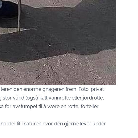
teren den enorme gnageren frem. Foto: privat
 stor vånd (også kalt vannrotte eller jordrotte,
a for avstumpet til å være en rotte, forteller
older til i naturen hvor den gjerne lever under