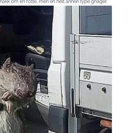
 snakk om en rotte, men en helt annen type gnager.