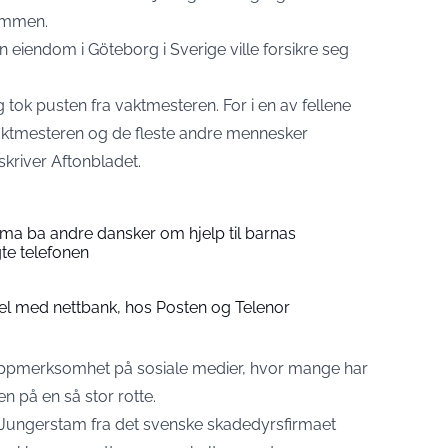
ommen.
n eiendom i Göteborg i Sverige ville forsikre seg
 tok pusten fra vaktmesteren. For i en av fellene
vaktmesteren og de fleste andre mennesker
 skriver
Aftonbladet.
a ba andre dansker om hjelp til barnas
gte telefonen
bbel med nettbank, hos Posten og Telenor
oppmerksomhet på sosiale medier, hvor mange har
n på en så stor rotte.
 Jungerstam fra det svenske skadedyrsfirmaet