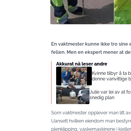
En vaktmester kunne ikke tro sine 
fellen. Men en ekspert mener at de
Akkurat nå leser andre
Kvinne tilbyr å ta
denne vanvittige 
Julie var lei av at 
snedig plan
Som vaktmester opplever man litt av 
Uansett hvilken eiendom man bestyre
plenklipping, vaskemaskinene i kjeller