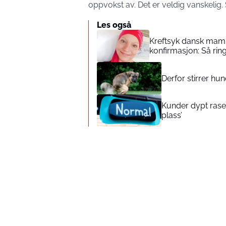
oppvokst av. Det er veldig vanskelig. S
Les også
Kreftsyk dansk mamm
konfirmasjon: Så rin
Derfor stirrer hu
Kunder dypt rasen
plass’