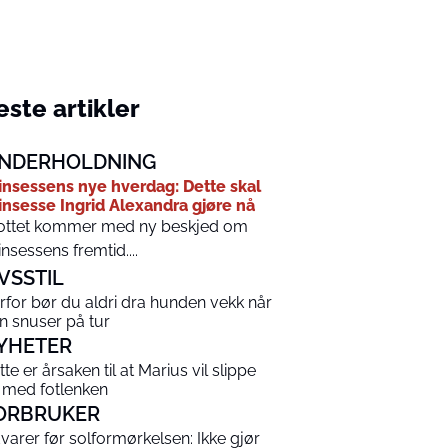
ste artikler
NDERHOLDNING
insessens nye hverdag: Dette skal
insesse Ingrid Alexandra gjøre nå
ottet kommer med ny beskjed om
insessens fremtid....
IVSSTIL
rfor bør du aldri dra hunden vekk når
n snuser på tur
YHETER
tte er årsaken til at Marius vil slippe
 med fotlenken
ORBRUKER
varer før solformørkelsen: Ikke gjør