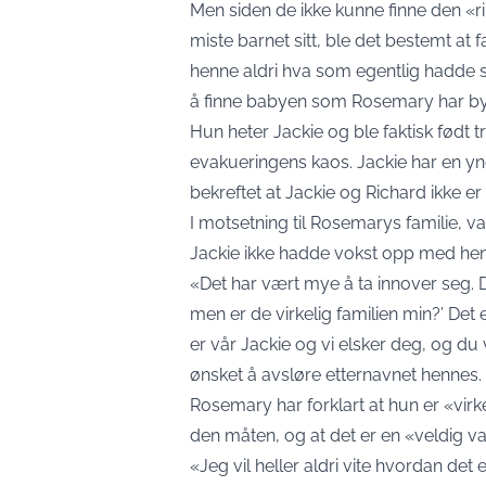
Men siden de ikke kunne finne den «r
miste barnet sitt, ble det bestemt at 
henne aldri hva som egentlig hadde sk
å finne babyen som Rosemary har by
Hun heter Jackie og ble faktisk født t
evakueringens kaos. Jackie har en y
bekreftet at Jackie og Richard ikke 
I motsetning til Rosemarys familie, va
Jackie ikke hadde vokst opp med hen
«Det har vært mye å ta innover seg. De
men er de virkelig familien min?’ Det
er vår Jackie og vi elsker deg, og du v
ønsket å avsløre etternavnet hennes.
Rosemary har forklart at hun er «virkel
den måten, og at det er en «veldig va
«Jeg vil heller aldri vite hvordan det 