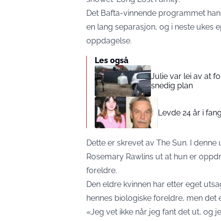
Det Bafta-vinnende programmet han
en lang separasjon, og i neste ukes 
oppdagelse.
Les også
Julie var lei av at 
snedig plan
Levde 24 år i fang
Dette er skrevet av The Sun. I denn
Rosemary Rawlins ut at hun er oppdr
foreldre.
Den eldre kvinnen har etter eget utsag
hennes biologiske foreldre, men det er
«Jeg vet ikke når jeg fant det ut, og j