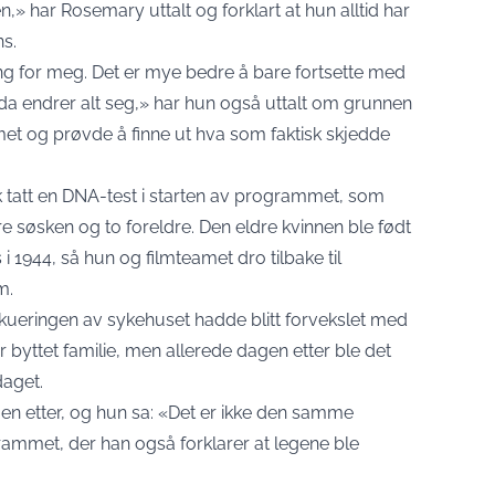
n,» har Rosemary uttalt og forklart at hun alltid har
s.
ng for meg. Det er mye bedre å bare fortsette med
 – da endrer alt seg,» har hun også uttalt om grunnen
et og prøvde å finne ut hva som faktisk skjedde
k tatt en DNA-test i starten av programmet, som
 tre søsken og to foreldre. Den eldre kvinnen ble født
 1944, så hun og filmteamet dro tilbake til
m.
kueringen av sykehuset hadde blitt forvekslet med
byttet familie, men allerede dagen etter ble det
daget.
n etter, og hun sa: «Det er ikke den samme
rammet, der han også forklarer at legene ble