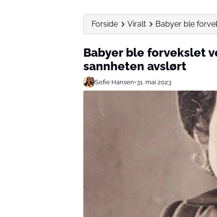
Forside
Viralt
Babyer ble forvek
Babyer ble forvekslet v
sannheten avslørt
Sofie Hansen
•
31. mai 2023