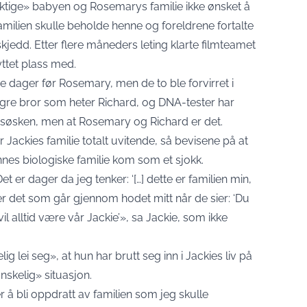
iktige» babyen og Rosemarys familie ikke ønsket å
familien skulle beholde henne og foreldrene fortalte
jedd. Etter flere måneders leting klarte filmteamet
ttet plass med.
re dager før Rosemary, men de to ble forvirret i
ngre bror som heter Richard, og DNA-tester har
er søsken, men at Rosemary og Richard er det.
r Jackies familie totalt uvitende, så bevisene på at
nes biologiske familie kom som et sjokk.
t er dager da jeg tenker: ‘[…] dette er familien min,
 er det som går gjennom hodet mitt når de sier: ‘Du
il alltid være vår Jackie’», sa Jackie, som ikke
ig lei seg», at hun har brutt seg inn i Jackies liv på
nskelig» situasjon.
er å bli oppdratt av familien som jeg skulle