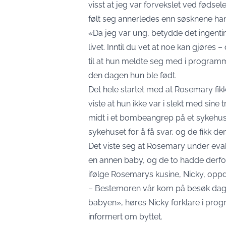
visst at jeg var forvekslet ved fødsele
følt seg annerledes enn søsknene han
«Da jeg var ung, betydde det ingenti
livet. Inntil du vet at noe kan gjøres
til at hun meldte seg med i programm
den dagen hun ble født.
Det hele startet med at Rosemary fik
viste at hun ikke var i slekt med sine
midt i et bombeangrep på et sykehus i
sykehuset for å få svar, og de fikk de
Det viste seg at Rosemary under eva
en annen baby, og de to hadde derfor 
ifølge Rosemarys kusine, Nicky, opp
– Bestemoren vår kom på besøk dage
babyen», høres Nicky forklare i prog
informert om byttet.