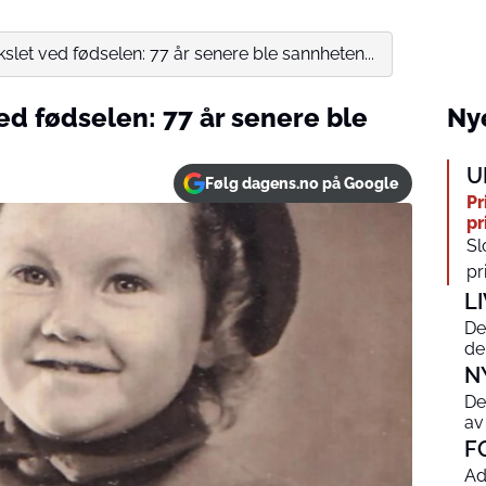
slet ved fødselen: 77 år senere ble sannheten...
ed fødselen: 77 år senere ble
Nye
U
Følg dagens.no på Google
Pr
pr
Sl
pr
L
De
de
N
De
av
F
Ad