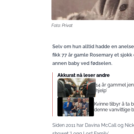
Foto: Privat
Selv om hun alltid hadde en anelse
fikk 77 år gamle Rosemary et sjokk 
annen baby ved fødselen.
Akkurat nå leser andre
14 år gammel jente
hjelp’
Kvinne tilbyr å ta
denne vanvittige 
Siden 2011 har Davina McCall og Nick
showet ‘Long Lost Family’.