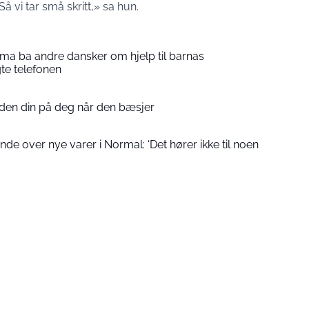
å vi tar små skritt,» sa hun.
a ba andre dansker om hjelp til barnas
gte telefonen
nden din på deg når den bæsjer
de over nye varer i Normal: ‘Det hører ikke til noen