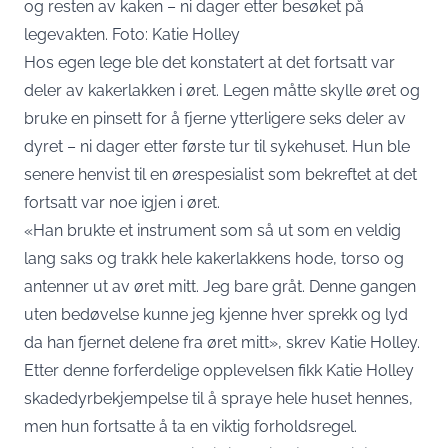
og resten av kaken – ni dager etter besøket på
legevakten. Foto: Katie Holley
Hos egen lege ble det konstatert at det fortsatt var
deler av kakerlakken i øret. Legen måtte skylle øret og
bruke en pinsett for å fjerne ytterligere seks deler av
dyret – ni dager etter første tur til sykehuset. Hun ble
senere henvist til en ørespesialist som bekreftet at det
fortsatt var noe igjen i øret.
«Han brukte et instrument som så ut som en veldig
lang saks og trakk hele kakerlakkens hode, torso og
antenner ut av øret mitt. Jeg bare gråt. Denne gangen
uten bedøvelse kunne jeg kjenne hver sprekk og lyd
da han fjernet delene fra øret mitt», skrev Katie Holley.
Etter denne forferdelige opplevelsen fikk Katie Holley
skadedyrbekjempelse til å spraye hele huset hennes,
men hun fortsatte å ta en viktig forholdsregel.