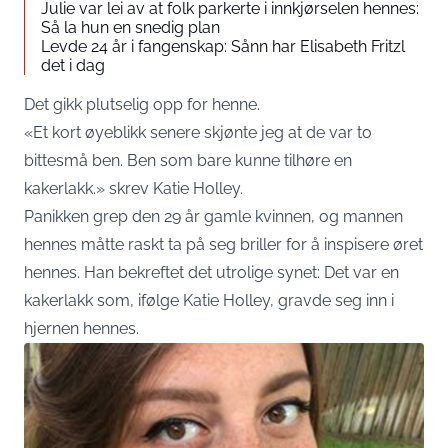
Julie var lei av at folk parkerte i innkjørselen hennes:
Så la hun en snedig plan
Levde 24 år i fangenskap: Sånn har Elisabeth Fritzl
det i dag
Det gikk plutselig opp for henne.
«Et kort øyeblikk senere skjønte jeg at de var to
bittesmå ben. Ben som bare kunne tilhøre en
kakerlakk.» skrev Katie Holley.
Panikken grep den 29 år gamle kvinnen, og mannen
hennes måtte raskt ta på seg briller for å inspisere øret
hennes. Han bekreftet det utrolige synet: Det var en
kakerlakk som, ifølge Katie Holley, gravde seg inn i
hjernen hennes.