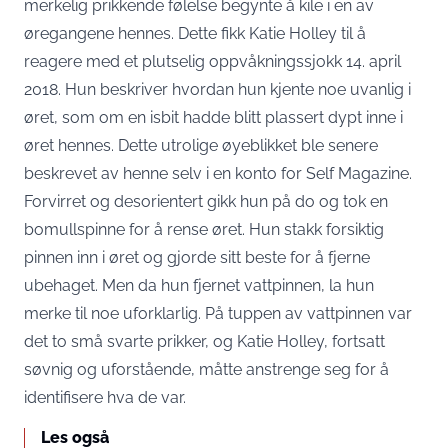
merkelig prikkende følelse begynte å kile i en av
øregangene hennes. Dette fikk Katie Holley til å
reagere med et plutselig oppvåkningssjokk 14. april
2018. Hun beskriver hvordan hun kjente noe uvanlig i
øret, som om en isbit hadde blitt plassert dypt inne i
øret hennes. Dette utrolige øyeblikket ble senere
beskrevet av henne selv i en konto for Self Magazine.
Forvirret og desorientert gikk hun på do og tok en
bomullspinne for å rense øret. Hun stakk forsiktig
pinnen inn i øret og gjorde sitt beste for å fjerne
ubehaget. Men da hun fjernet vattpinnen, la hun
merke til noe uforklarlig. På tuppen av vattpinnen var
det to små svarte prikker, og Katie Holley, fortsatt
søvnig og uforstående, måtte anstrenge seg for å
identifisere hva de var.
Les også