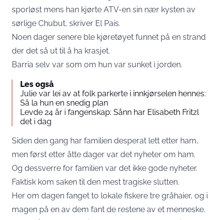
sporløst mens han kjørte ATV-en sin nær kysten av
sørlige Chubut, skriver
El Pais
.
Noen dager senere ble kjøretøyet funnet på en strand
der det så ut til å ha krasjet.
Barria selv var som om hun var sunket i jorden.
Les også
Julie var lei av at folk parkerte i innkjørselen hennes:
Så la hun en snedig plan
Levde 24 år i fangenskap: Sånn har Elisabeth Fritzl
det i dag
Siden den gang har familien desperat lett etter ham,
men først etter åtte dager var det nyheter om ham.
Og dessverre for familien var det ikke gode nyheter.
Faktisk kom saken til den mest tragiske slutten.
Her om dagen fanget to lokale fiskere tre gråhaier, og i
magen på en av dem fant de restene av et menneske.