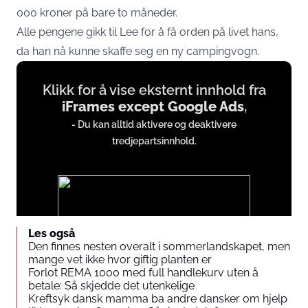
000 kroner på bare to måneder.
Alle pengene gikk til Lee for å få orden på livet hans,
da han nå kunne skaffe seg en ny campingvogn.
Display
Klikk for å vise eksternt innhold fra
content
iFrames except Google Ads
,
from
- Du kan alltid aktivere og deaktivere
iFrames
tredjepartsinnhold.
except
Google
Ads
Les også
Den finnes nesten overalt i sommerlandskapet, men
mange vet ikke hvor giftig planten er
Du godtar å vise eksternt tredjepartsinnhold. Personopplysninger
Forlot REMA 1000 med full handlekurv uten å
kan bli sendt til leverandøren av innholdet og andre
betale: Så skjedde det utenkelige
tredjepartstjenester.
Kreftsyk dansk mamma ba andre dansker om hjelp