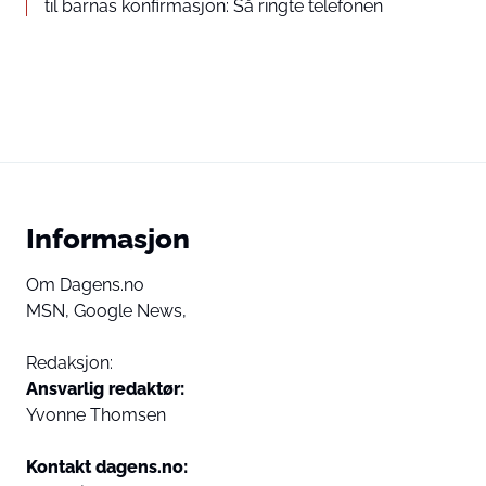
til barnas konfirmasjon: Så ringte telefonen
External content
Read more about in our
Privacy statement
Informasjon
Om Dagens.no
MSN,
Google News,
Redaksjon:
Ansvarlig redaktør:
Yvonne Thomsen
Kontakt dagens.no: