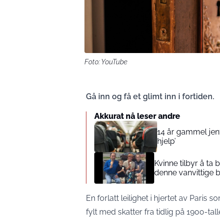
Foto: YouTube
Gå inn og få et glimt inn i fortiden.
Akkurat nå leser andre
14 år gammel jente
hjelp’
Kvinne tilbyr å ta
denne vanvittige 
En forlatt leilighet i hjertet av Paris s
fylt med skatter fra tidlig på 1900-tall