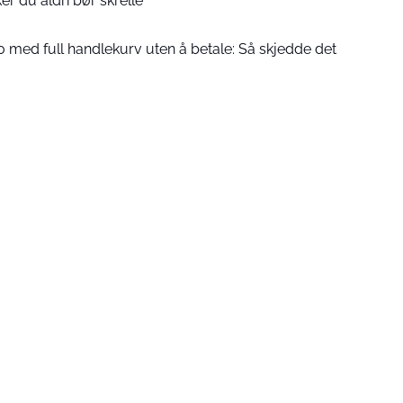
er du aldri bør skrelle
 med full handlekurv uten å betale: Så skjedde det