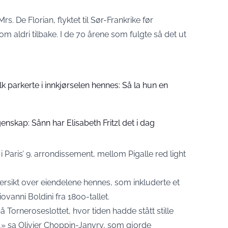
rs. De Florian, flyktet til Sør-Frankrike før
 aldri tilbake. I de 70 årene som fulgte så det ut
folk parkerte i innkjørselen hennes: Så la hun en
enskap: Sånn har Elisabeth Fritzl det i dag
Paris’ 9. arrondissement, mellom Pigalle red light
oversikt over eiendelene hennes, som inkluderte et
ovanni Boldini fra 1800-tallet.
 Torneroseslottet, hvor tiden hadde stått stille
,» sa Olivier Choppin-Janvry, som gjorde