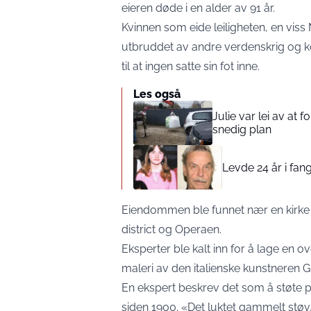
eieren døde i en alder av 91 år.
Kvinnen som eide leiligheten, en viss M
utbruddet av andre verdenskrig og kom
til at ingen satte sin fot inne.
Les også
Julie var lei av at 
snedig plan
Levde 24 år i fang
Eiendommen ble funnet nær en kirke i 
district og Operaen.
Eksperter ble kalt inn for å lage en 
maleri av den italienske kunstneren Gi
En ekspert beskrev det som å støte på
siden 1900. «Det luktet gammelt støv