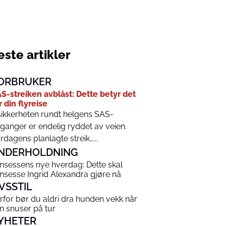
ste artikler
ORBRUKER
S-streiken avblåst: Dette betyr det
r din flyreise
ikkerheten rundt helgens SAS-
ganger er endelig ryddet av veien.
rdagens planlagte streik…...
NDERHOLDNING
insessens nye hverdag: Dette skal
insesse Ingrid Alexandra gjøre nå
IVSSTIL
rfor bør du aldri dra hunden vekk når
n snuser på tur
YHETER