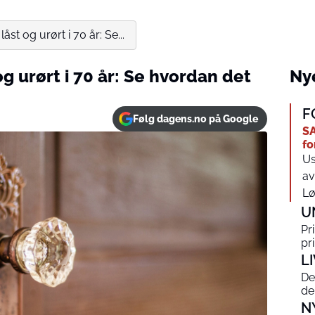
låst og urørt i 70 år: Se...
 og urørt i 70 år: Se hvordan det
Nye
F
Følg dagens.no på Google
SA
fo
Us
av
Lø
U
Pr
pr
L
De
de
N