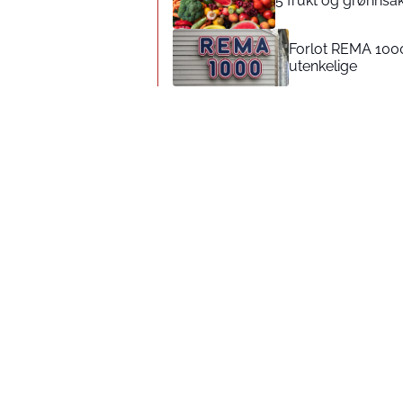
5 frukt og grønnsak
Forlot REMA 1000
utenkelige