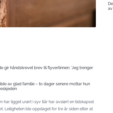
De
av
 gir håndskrevet brev til flyvertinnen: ‘Jeg trenger
 bilde av glad familie – to dager senere mottar hun
beskjeden
om har ligget urørt i syv tiår har avslørt en tidskapsel
et. Leiligheten ble oppdaget for tre år siden etter at