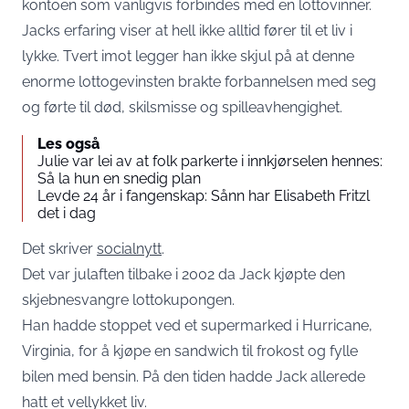
kontoen som vanligvis forbindes med en lottovinner.
Jacks erfaring viser at hell ikke alltid fører til et liv i
lykke. Tvert imot legger han ikke skjul på at denne
enorme lottogevinsten brakte forbannelsen med seg
og førte til død, skilsmisse og spilleavhengighet.
Les også
Julie var lei av at folk parkerte i innkjørselen hennes:
Så la hun en snedig plan
Levde 24 år i fangenskap: Sånn har Elisabeth Fritzl
det i dag
Det skriver
socialnytt
.
Det var julaften tilbake i 2002 da Jack kjøpte den
skjebnesvangre lottokupongen.
Han hadde stoppet ved et supermarked i Hurricane,
Virginia, for å kjøpe en sandwich til frokost og fylle
bilen med bensin. På den tiden hadde Jack allerede
hatt et vellykket liv.